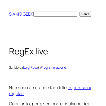
Vai
al
SIAMO GEEK
Cerca
Cerca
contenuto
RegEx live
Scritto da
Luigi Rosa
in
Programmazione
Non sono un grande fan delle
espressioni
regolari
.
Ogni tanto, però, servono e risolvono dei