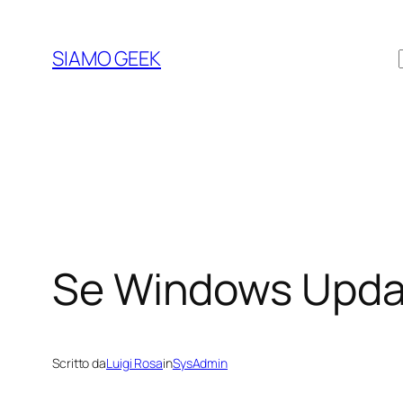
Vai
al
SIAMO GEEK
contenuto
Se Windows Update
Scritto da
Luigi Rosa
in
SysAdmin