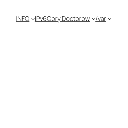
INFO
IPv6
Cory Doctorow
/var