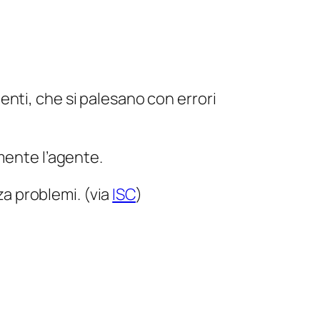
nti, che si palesano con errori
mente l’agente.
a problemi. (via
ISC
)