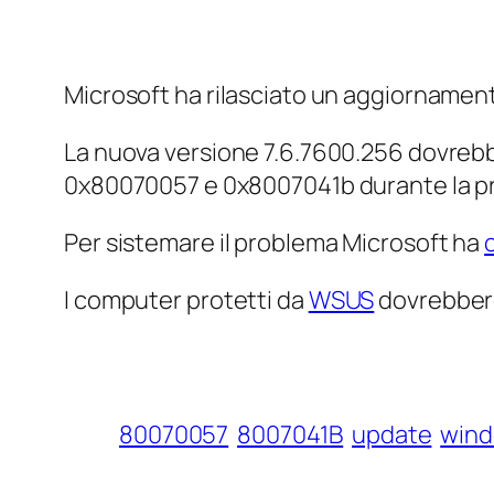
Microsoft ha rilasciato un aggiornamen
La nuova versione 7.6.7600.256 dovrebbe
0x80070057 e 0x8007041b durante la p
Per sistemare il problema Microsoft ha
I computer protetti da
WSUS
dovrebbero
80070057
8007041B
update
win