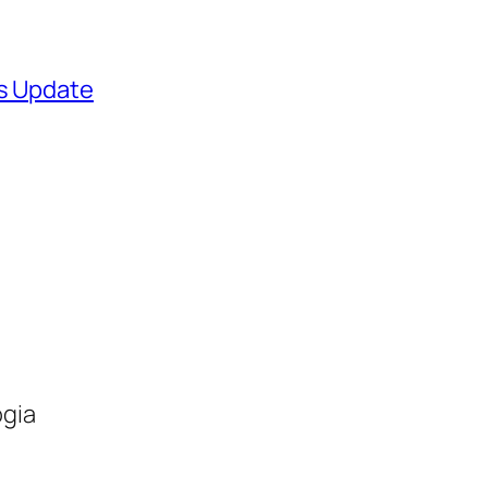
ws Update
ogia