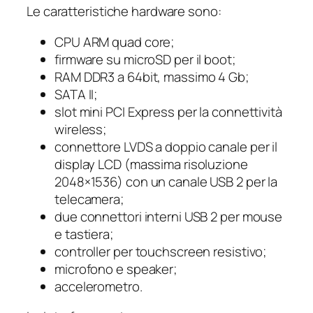
Le caratteristiche hardware sono:
CPU ARM quad core;
firmware su microSD per il boot;
RAM DDR3 a 64bit, massimo 4 Gb;
SATA II;
slot mini PCI Express per la connettività
wireless;
connettore LVDS a doppio canale per il
display LCD (massima risoluzione
2048×1536) con un canale USB 2 per la
telecamera;
due connettori interni USB 2 per mouse
e tastiera;
controller per touchscreen resistivo;
microfono e speaker;
accelerometro.