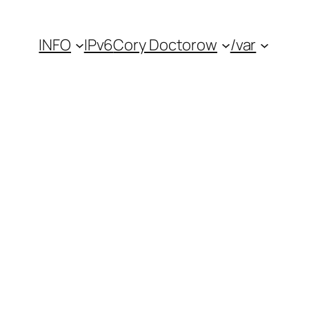
INFO
IPv6
Cory Doctorow
/var