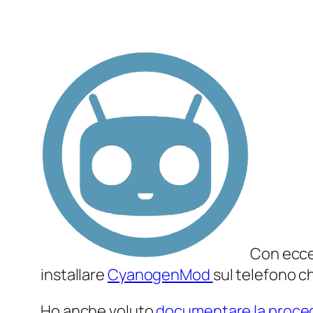
Con ecces
installare
CyanogenMod
sul telefono c
Ho anche voluto
documentare la proced