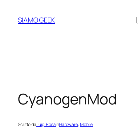
Vai
al
SIAMO GEEK
contenuto
CyanogenMod
Scritto da
Luigi Rosa
in
Hardware
, 
Mobile