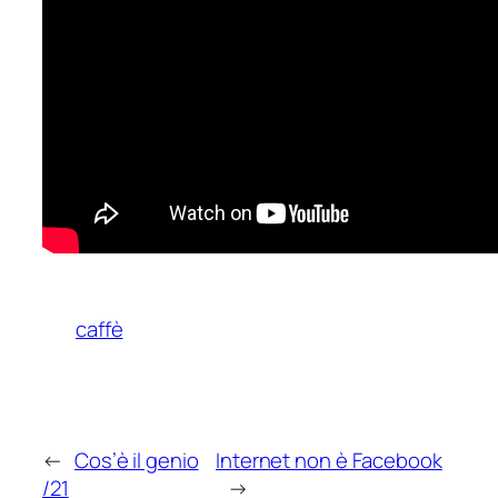
caffè
←
Cos’è il genio
Internet non è Facebook
/21
→