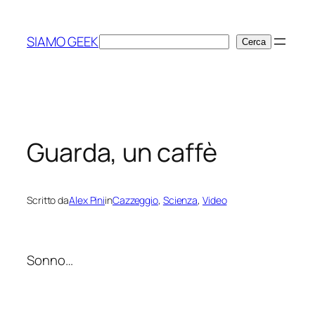
Vai
al
SIAMO GEEK
Cerca
Cerca
contenuto
Guarda, un caffè
Scritto da
Alex Pini
in
Cazzeggio
, 
Scienza
, 
Video
Sonno…