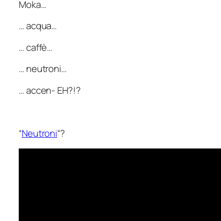
Moka…
… acqua…
… caffè…
… neutroni…
… accen- EH?!?
“
Neutroni
“?