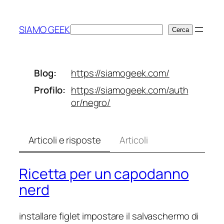
Vai
al
SIAMO GEEK
Cerca
Cerca
contenuto
Blog
https://
siamogeek.com/
Profilo
https://
siamogeek.com/auth
or/negro/
Articoli e risposte
Articoli
Ricetta per un capodanno
nerd
installare figlet impostare il salvaschermo di