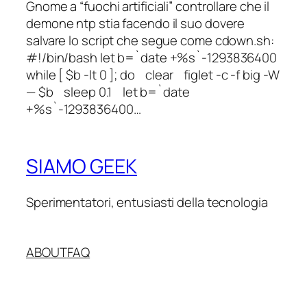
Gnome a “fuochi artificiali” controllare che il
demone ntp stia facendo il suo dovere
salvare lo script che segue come cdown.sh:
#!/bin/bash let b=`date +%s`-1293836400
while [ $b -lt 0 ]; do clear figlet -c -f big -W
— $b sleep 0.1 let b=`date
+%s`-1293836400…
SIAMO GEEK
Sperimentatori, entusiasti della tecnologia
ABOUT
FAQ