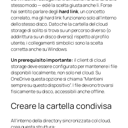
stesso modo — ed è la scelta giusta anche lì. Forse
hai sentito parlare degli
hard link
, un concetto
correlato, ma gli hard link funzionano solo all’interno
dello stesso disco. Dato che la cartella del cloud
storage di solito si trova su un percorso diverso (o
addirittura su un disco diverso) rispetto al profilo
utente, i collegamenti simbolici sono la scelta
corretta anche su Windows.
Un prerequisito importante:
il client di cloud
storage deve essere configurato per mantenere i file
disponibili localmente, non solo nel cloud. Su
OneDrive questa opzione si chiama “Mantieni
sempre su questo dispositivo”. I file devono trovarsi
fisicamente su disco, accessibili anche offline.
Creare la cartella condivisa
All’interno della directory sincronizzata col cloud,
crea questa struttura: