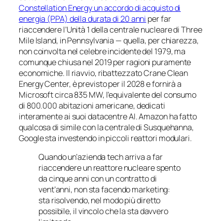
Constellation Energy un accordo di acquisto di
energia (PPA) della durata di 20 anni
per far
riaccendere l’Unità 1 della centrale nucleare di Three
Mile Island, in Pennsylvania — quella, per chiarezza,
non coinvolta nel celebre incidente del 1979, ma
comunque chiusa nel 2019 per ragioni puramente
economiche. Il riavvio, ribattezzato Crane Clean
Energy Center, è previsto per il 2028 e fornirà a
Microsoft circa 835 MW, l’equivalente del consumo
di 800.000 abitazioni americane, dedicati
interamente ai suoi datacentre AI. Amazon ha fatto
qualcosa di simile con la centrale di Susquehanna,
Google sta investendo in piccoli reattori modulari.
Quando un’azienda tech arriva a far
riaccendere un reattore nucleare spento
da cinque anni con un contratto di
vent’anni, non sta facendo marketing:
sta risolvendo, nel modo più diretto
possibile, il vincolo che la sta davvero