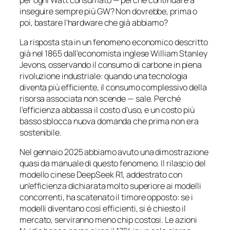
inseguire sempre più GW? Non dovrebbe, prima o
poi, bastare l’hardware che già abbiamo?
La risposta sta in un fenomeno economico descritto
già nel 1865 dall’economista inglese William Stanley
Jevons, osservando il consumo di carbone in piena
rivoluzione industriale: quando una tecnologia
diventa più efficiente, il consumo complessivo della
risorsa associata non scende — sale. Perché
l’efficienza abbassa il costo d’uso, e un costo più
basso sblocca nuova domanda che prima non era
sostenibile.
Nel gennaio 2025 abbiamo avuto una dimostrazione
quasi da manuale di questo fenomeno. Il rilascio del
modello cinese DeepSeek R1, addestrato con
un’efficienza dichiarata molto superiore ai modelli
concorrenti, ha scatenato il timore opposto: se i
modelli diventano così efficienti, si è chiesto il
mercato, serviranno meno chip costosi. Le azioni