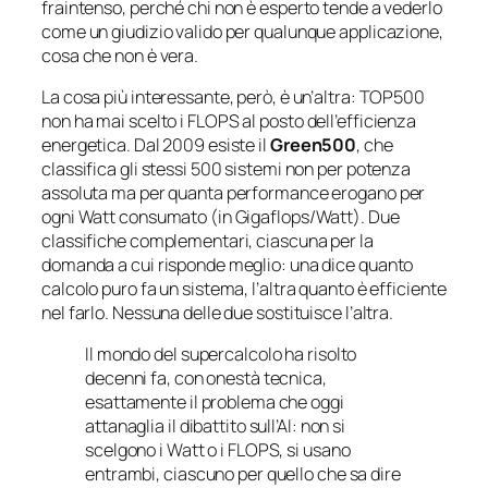
fraintenso, perché chi non è esperto tende a vederlo
come un giudizio valido per qualunque applicazione,
cosa che non è vera.
La cosa più interessante, però, è un’altra: TOP500
non ha mai scelto i FLOPS
al posto
dell’efficienza
energetica. Dal 2009 esiste il
Green500
, che
classifica gli stessi 500 sistemi non per potenza
assoluta ma per quanta performance erogano per
ogni Watt consumato (in Gigaflops/Watt). Due
classifiche complementari, ciascuna per la
domanda a cui risponde meglio: una dice quanto
calcolo puro fa un sistema, l’altra quanto è efficiente
nel farlo. Nessuna delle due sostituisce l’altra.
Il mondo del supercalcolo ha risolto
decenni fa, con onestà tecnica,
esattamente il problema che oggi
attanaglia il dibattito sull’AI: non si
scelgono i Watt o i FLOPS, si usano
entrambi, ciascuno per quello che sa dire