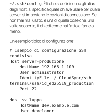
. È lì che si definiscono gli alias
~/.ssh/config
degli host, si specifica quale chiave usare per quale
server, si impostano le opzioni di connessione. Se
non l’hai mai usato, è una di quelle cose che, una
volta scoperte, ti chiedi come hai fatto a farne a
meno.
Un esempio tipico di configurazione:
# Esempio di configurazione SSH 
condivisa

Host server-produzione

    HostName 192.168.1.100

    User administrator

    IdentityFile ~/.CloudSync/ssh-
terminal/ssh/id_ed25519_production

    Port 22

Host sviluppo

    HostName dev.example.com

    User developer
