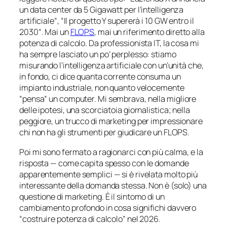
un data center da 5 Gigawatt per l’intelligenza
artificiale
“, “
Il progetto Y supererà i 10 GW entro il
2030
“. Mai un
FLOPS
, mai un riferimento diretto alla
potenza di calcolo. Da professionista IT, la cosa mi
ha sempre lasciato un po’ perplesso: stiamo
misurando l’intelligenza artificiale con un’unità che,
in fondo, ci dice quanta corrente consuma un
impianto industriale, non quanto velocemente
“
pensa
” un computer. Mi sembrava, nella migliore
delle ipotesi, una scorciatoia giornalistica; nella
peggiore, un trucco di marketing per impressionare
chi non ha gli strumenti per giudicare un FLOPS.
Poi mi sono fermato a ragionarci con più calma, e la
risposta — come capita spesso con le domande
apparentemente semplici — si è rivelata molto più
interessante della domanda stessa. Non è (solo) una
questione di marketing. È il sintomo di un
cambiamento profondo in cosa significhi davvero
“costruire potenza di calcolo” nel 2026.