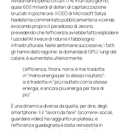
Nvidia hanno perso circa il 17% in un solo giorno,
quasi 600 miliardi di dollari di capitalizzazione
bruciati in poche ore. Il CEO di Microsoft Satya
Nadella ha commentato pubblicamente la vicenda
evocando proprio il paradosso di Jevons,
prevedendo che l’efficienza avrebbe fatto esplodere
l’uso dell’AI invece di ridurre il fabbisogno
infrastrutturale. Nelle settimane successive, i fatti
gli hanno dato ragione: la domanda di GPU, lungi dal
calare, è aumentata ulteriormente.
L’efficienza, finora, non si è mai tradotta
in “meno energia per lo stesso risultato”:
si è tradotta in “più risultato con la stessa
energia, e ancora più energia per fare di
più”.
È una dinamica diversa da quella, per dire, degli
smartphone: lì il “lavoro da fare” (scorrere i social,
guardare video) ha raggiunto un plateau, e
l’efficienza guadagnata è stata reinvestita in