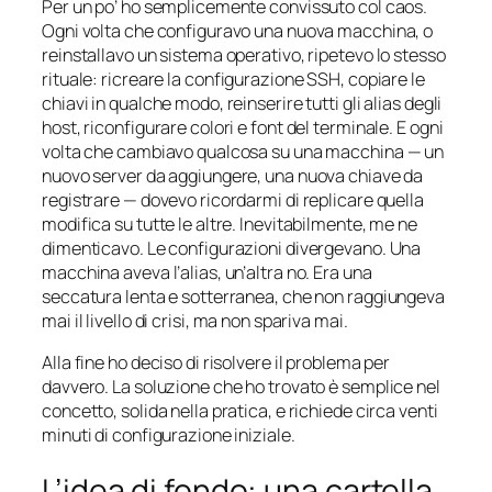
Per un po’ ho semplicemente convissuto col caos.
Ogni volta che configuravo una nuova macchina, o
reinstallavo un sistema operativo, ripetevo lo stesso
rituale: ricreare la configurazione SSH, copiare le
chiavi in qualche modo, reinserire tutti gli alias degli
host, riconfigurare colori e font del terminale. E ogni
volta che cambiavo qualcosa su una macchina — un
nuovo server da aggiungere, una nuova chiave da
registrare — dovevo ricordarmi di replicare quella
modifica su tutte le altre. Inevitabilmente, me ne
dimenticavo. Le configurazioni divergevano. Una
macchina aveva l’alias, un’altra no. Era una
seccatura lenta e sotterranea, che non raggiungeva
mai il livello di crisi, ma non spariva mai.
Alla fine ho deciso di risolvere il problema per
davvero. La soluzione che ho trovato è semplice nel
concetto, solida nella pratica, e richiede circa venti
minuti di configurazione iniziale.
L’idea di fondo: una cartella