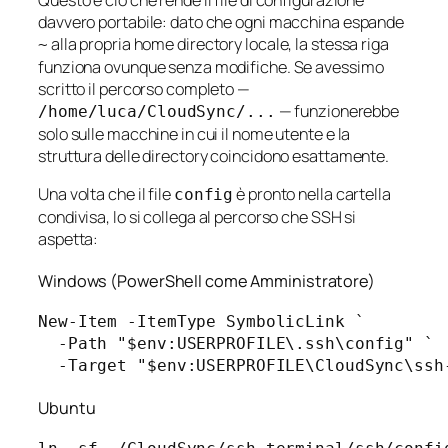
davvero portabile: dato che ogni macchina espande
alla propria home directory locale, la stessa riga
~
funziona ovunque senza modifiche. Se avessimo
scritto il percorso completo —
— funzionerebbe
/home/luca/CloudSync/...
solo sulle macchine in cui il nome utente e la
struttura delle directory coincidono esattamente.
Una volta che il file
è pronto nella cartella
config
condivisa, lo si collega al percorso che SSH si
aspetta:
Windows (PowerShell come Amministratore)
New-Item -ItemType SymbolicLink `

  -Path "$env:USERPROFILE\.ssh\config" `

Ubuntu