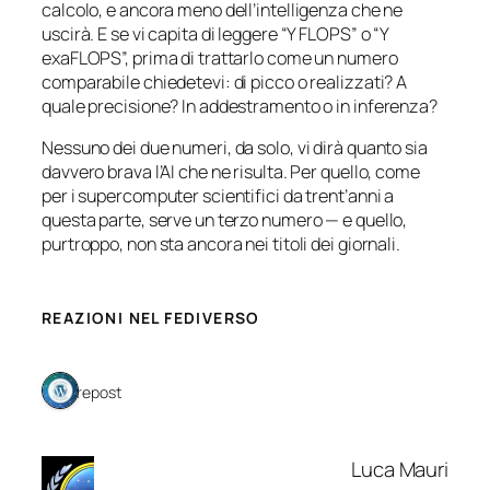
calcolo, e ancora meno dell’intelligenza che ne
uscirà. E se vi capita di leggere “Y FLOPS” o “Y
exaFLOPS”, prima di trattarlo come un numero
comparabile chiedetevi: di picco o realizzati? A
quale precisione? In addestramento o in inferenza?
Nessuno dei due numeri, da solo, vi dirà quanto sia
davvero brava l’AI che ne risulta. Per quello, come
per i supercomputer scientifici da trent’anni a
questa parte, serve un terzo numero — e quello,
purtroppo, non sta ancora nei titoli dei giornali.
REAZIONI NEL FEDIVERSO
1 repost
Luca Mauri