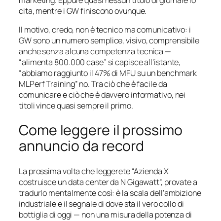
cita, mentre i GW finiscono ovunque.
Il motivo, credo, non è tecnico ma comunicativo: i
GW sono un numero semplice, visivo, comprensibile
anche senza alcuna competenza tecnica —
“alimenta 800.000 case” si capisce all’istante,
“abbiamo raggiunto il 47% di MFU su un benchmark
MLPerf Training” no. Tra ciò che è facile da
comunicare e ciò che è davvero informativo, nei
titoli vince quasi sempre il primo.
Come leggere il prossimo
annuncio da record
La prossima volta che leggerete “Azienda X
costruisce un data center da N Gigawatt”, provate a
tradurlo mentalmente così: è la scala dell’ambizione
industriale e il segnale di dove sta il vero collo di
bottiglia di oggi — non una misura della potenza di