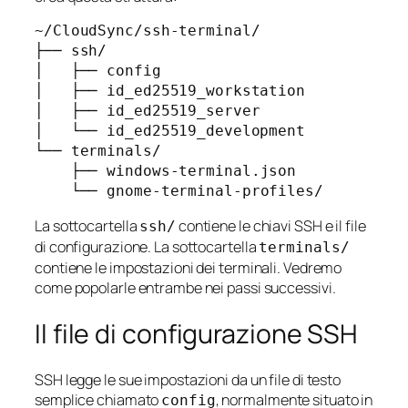
~/CloudSync/ssh-terminal/

├── ssh/

│   ├── config

│   ├── id_ed25519_workstation

│   ├── id_ed25519_server

│   └── id_ed25519_development

└── terminals/

    ├── windows-terminal.json

La sottocartella
contiene le chiavi SSH e il file
ssh/
di configurazione. La sottocartella
terminals/
contiene le impostazioni dei terminali. Vedremo
come popolarle entrambe nei passi successivi.
Il file di configurazione SSH
SSH legge le sue impostazioni da un file di testo
semplice chiamato
, normalmente situato in
config