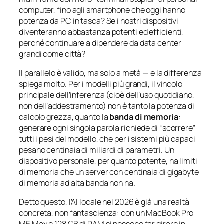
computer, fino agli smartphone che oggi hanno
potenza da PC in tasca? Se i nostri dispositivi
diventeranno abbastanza potenti ed efficienti,
perché continuare a dipendere da data center
grandi come città?
Il parallelo è valido, ma solo a metà — e la differenza
spiega molto. Per i modelli più grandi, il vincolo
principale dell’inferenza (cioè dell’uso quotidiano,
non dell’addestramento) non è tanto la potenza di
calcolo grezza, quanto la
banda di memoria
:
generare ogni singola parola richiede di “scorrere”
tutti i pesi del modello, che per i sistemi più capaci
pesano centinaia di miliardi di parametri. Un
dispositivo personale, per quanto potente, ha limiti
di memoria che un server con centinaia di gigabyte
di memoria ad alta banda non ha.
Detto questo, l’AI locale nel 2026 è già una realtà
concreta, non fantascienza: con un MacBook Pro