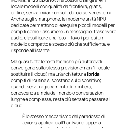
M5 Max e 128 GB di RAM si possono far girare in
locale modelli con qualità da frontiera, gratis,
offline, senza inviare un solo dato a server esterni.
Anche sugli smartphone, le moderne unità NPU
dedicate permettono di eseguire piccoli modelli per
compiti come riassumere un messaggio, trascrivere
audio, classificare una foto — lavori per cui un
modello compatto è spesso più che sufficiente, e
risponde all’istante.
Ma quasi tutte le fonti tecniche più autorevoli
convergono sulla stessa previsione: non “il locale
sostituirà il cloud”, ma un’architettura
ibrida
. I
compiti di routine si spostano sul dispositivo;
quando serve ragionamento di frontiera,
conoscenza ampia del mondo o conversazioni
lunghe e complesse, resta più sensato passare al
cloud.
È lo stesso meccanismo del paradosso di
Jevons, applicato all’hardware: appena