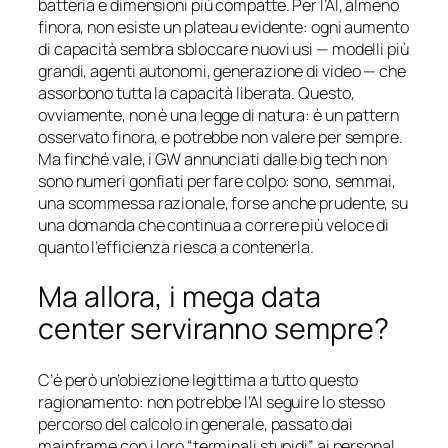
batteria e dimensioni più compatte. Per l’AI, almeno
finora, non esiste un plateau evidente: ogni aumento
di capacità sembra sbloccare nuovi usi — modelli più
grandi, agenti autonomi, generazione di video — che
assorbono tutta la capacità liberata. Questo,
ovviamente, non è una legge di natura: è un pattern
osservato finora, e potrebbe non valere per sempre.
Ma finché vale, i GW annunciati dalle big tech non
sono numeri gonfiati per fare colpo: sono, semmai,
una scommessa razionale, forse anche prudente, su
una domanda che continua a correre più veloce di
quanto l’efficienza riesca a contenerla.
Ma allora, i mega data
center serviranno sempre?
C’è però un’obiezione legittima a tutto questo
ragionamento: non potrebbe l’AI seguire lo stesso
percorso del calcolo in generale, passato dai
mainframe con i loro “terminali stupidi” ai personal