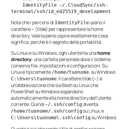
    IdentityFile ~/.CloudSync/ssh-
Nota che i percorsi di
usano il
IdentityFile
carattere
(tilde) per rappresentare la home
~
directory. Vale la pena capire esattamente cosa
significa, perché è il segreto della portabilità.
Su Linux e su Windows, ogni utente ha una
home
directory
: una cartella personale dove il sistema
conserva file, impostazioni e configurazioni. Su
Linux è tipicamente
, su Windows
/home/tuonome
. Il carattere tilde (
) è
C:\Users\tuonome
~
un’abbreviazione che sia Bash su Linux che
PowerShell su Windows espandono
automaticamente alla home directory dell’utente
corrente. Quindi
diventa
~/.ssh/config
su Linux, e
/home/tuonome/.ssh/config
su Windows.
C:\Users\tuonome\.ssh\config
Questo è ciò che rende il file di configurazione