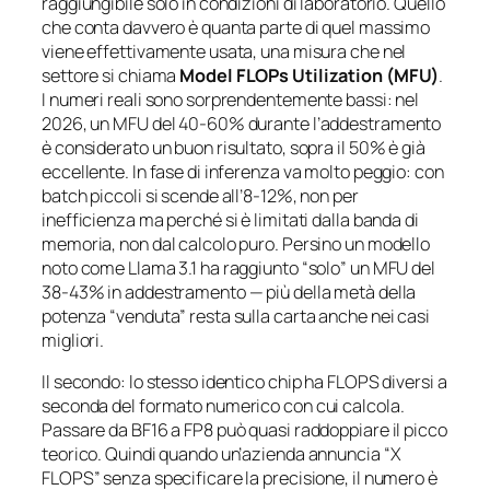
raggiungibile solo in condizioni di laboratorio. Quello
che conta davvero è quanta parte di quel massimo
viene effettivamente usata, una misura che nel
settore si chiama
Model FLOPs Utilization (MFU)
.
I numeri reali sono sorprendentemente bassi: nel
2026, un MFU del 40-60% durante l’addestramento
è considerato un buon risultato, sopra il 50% è già
eccellente. In fase di inferenza va molto peggio: con
batch piccoli si scende all’8-12%, non per
inefficienza ma perché si è limitati dalla banda di
memoria, non dal calcolo puro. Persino un modello
noto come Llama 3.1 ha raggiunto “solo” un MFU del
38-43% in addestramento — più della metà della
potenza “venduta” resta sulla carta anche nei casi
migliori.
Il secondo: lo stesso identico chip ha FLOPS diversi a
seconda del formato numerico con cui calcola.
Passare da BF16 a FP8 può quasi raddoppiare il picco
teorico. Quindi quando un’azienda annuncia “X
FLOPS” senza specificare la precisione, il numero è