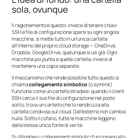
sola, ovunque
Il ragionamento è questo: invece di tenere chiavi
SSH e file di configurazione sparsi su ogni singola
macchina, si mette tutto in un’unica cartella
all’interno del proprio cloud storage — OneDrive,
Dropbox, Google Drive, qualunque si usi già. Ogni
macchina poi
punta
a quella cartella, invece di
mantenere una copia separata.
Il meccanismo che rende possibile tutto questo si
chiama
collegamento simbolico
(o
symlink
).
Funziona come un cartello stradale: quando il client
SSH cerca il suo file di configurazione nel posto
solito, trova un cartello che lo reindirizza alla
cartella condivisa sul cloud. Dall’esterno non cambia
nulla. Sotto il cofano, tutte le macchine leggono
dalla stessa unica fonte di verità.
Su Windows i collegamenti simbolici funzionano allo