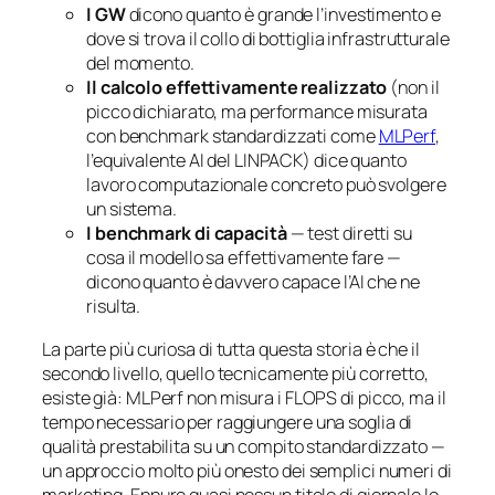
I GW
dicono quanto è grande l’investimento e
dove si trova il collo di bottiglia infrastrutturale
del momento.
Il calcolo effettivamente realizzato
(non il
picco dichiarato, ma performance misurata
con benchmark standardizzati come
MLPerf
,
l’equivalente AI del LINPACK) dice quanto
lavoro computazionale concreto può svolgere
un sistema.
I benchmark di capacità
— test diretti su
cosa il modello sa effettivamente fare —
dicono quanto è davvero capace l’AI che ne
risulta.
La parte più curiosa di tutta questa storia è che il
secondo livello, quello tecnicamente più corretto,
esiste già: MLPerf non misura i FLOPS di picco, ma il
tempo necessario per raggiungere una soglia di
qualità prestabilita su un compito standardizzato —
un approccio molto più onesto dei semplici numeri di
marketing. Eppure quasi nessun titolo di giornale lo