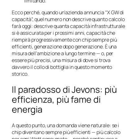
limitando.
Ecco perché, quando un’azienda annuncia “X GW di
capacità”, quel numero non descrive quanto calcolo
farà oggi: descrive quanta capacità infrastrutturale
si è assicurata per i prossimi anni, capacità che
riempirà progressivamente con chip sempre più
efficienti, generazione dopo generazione. È una
misura dell’ambizione a lungo termine — o, per
essere più precisi, una misura di dove si trova
davvero il collo di bottiglia in questo momento
storico.
Il paradosso di Jevons: più
efficienza, più fame di
energia
A questo punto, una domanda viene naturale: se i
chip diventano sempre più efficienti — più calcolo
per ogni Watt consumato — perché continuare a