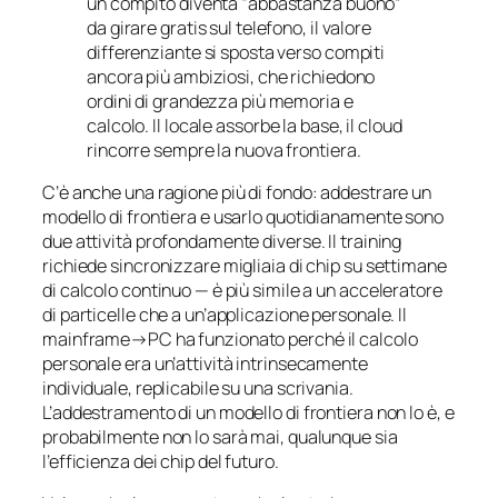
un compito diventa “abbastanza buono”
da girare gratis sul telefono, il valore
differenziante si sposta verso compiti
ancora più ambiziosi, che richiedono
ordini di grandezza più memoria e
calcolo. Il locale assorbe la base, il cloud
rincorre sempre la nuova frontiera.
C’è anche una ragione più di fondo: addestrare un
modello di frontiera e usarlo quotidianamente sono
due attività profondamente diverse. Il training
richiede sincronizzare migliaia di chip su settimane
di calcolo continuo — è più simile a un acceleratore
di particelle che a un’applicazione personale. Il
mainframe→PC ha funzionato perché il calcolo
personale era un’attività intrinsecamente
individuale, replicabile su una scrivania.
L’addestramento di un modello di frontiera non lo è, e
probabilmente non lo sarà mai, qualunque sia
l’efficienza dei chip del futuro.