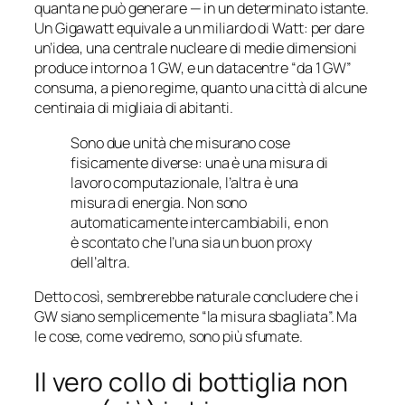
quanta ne può generare — in un determinato istante.
Un Gigawatt equivale a un miliardo di Watt: per dare
un’idea, una centrale nucleare di medie dimensioni
produce intorno a 1 GW, e un datacentre “da 1 GW”
consuma, a pieno regime, quanto una città di alcune
centinaia di migliaia di abitanti.
Sono due unità che misurano cose
fisicamente diverse: una è una misura di
lavoro computazionale, l’altra è una
misura di energia. Non sono
automaticamente intercambiabili, e non
è scontato che l’una sia un buon proxy
dell’altra.
Detto così, sembrerebbe naturale concludere che i
GW siano semplicemente “la misura sbagliata”. Ma
le cose, come vedremo, sono più sfumate.
Il vero collo di bottiglia non