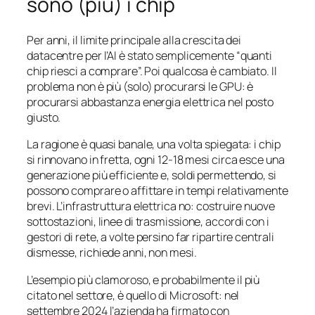
sono (più) i chip
Per anni, il limite principale alla crescita dei
datacentre per l’AI è stato semplicemente “quanti
chip riesci a comprare”. Poi qualcosa è cambiato. Il
problema non è più (solo) procurarsi le GPU: è
procurarsi abbastanza energia elettrica nel posto
giusto.
La ragione è quasi banale, una volta spiegata: i chip
si rinnovano in fretta, ogni 12-18 mesi circa esce una
generazione più efficiente e, soldi permettendo, si
possono comprare o affittare in tempi relativamente
brevi. L’infrastruttura elettrica no: costruire nuove
sottostazioni, linee di trasmissione, accordi con i
gestori di rete, a volte persino far ripartire centrali
dismesse, richiede anni, non mesi.
L’esempio più clamoroso, e probabilmente il più
citato nel settore, è quello di Microsoft: nel
settembre 2024 l’azienda ha firmato con