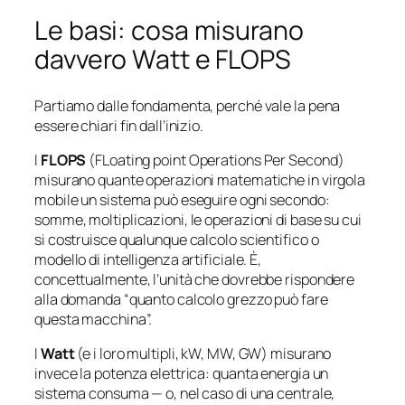
Le basi: cosa misurano
davvero Watt e FLOPS
Partiamo dalle fondamenta, perché vale la pena
essere chiari fin dall’inizio.
I
FLOPS
(
FLoating point Operations Per Second
)
misurano quante operazioni matematiche in virgola
mobile un sistema può eseguire ogni secondo:
somme, moltiplicazioni, le operazioni di base su cui
si costruisce qualunque calcolo scientifico o
modello di intelligenza artificiale. È,
concettualmente, l’unità che dovrebbe rispondere
alla domanda “quanto calcolo grezzo può fare
questa macchina”.
I
Watt
(e i loro multipli, kW, MW, GW) misurano
invece la potenza elettrica: quanta energia un
sistema consuma — o, nel caso di una centrale,