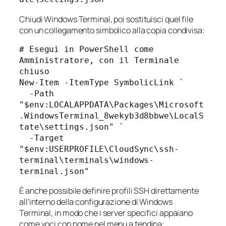
Chiudi Windows Terminal, poi sostituisci quel file
con un collegamento simbolico alla copia condivisa:
# Esegui in PowerShell come 
Amministratore, con il Terminale 
chiuso

New-Item -ItemType SymbolicLink `

  -Path 
"$env:LOCALAPPDATA\Packages\Microsoft
.WindowsTerminal_8wekyb3d8bbwe\LocalS
tate\settings.json" `

  -Target 
"$env:USERPROFILE\CloudSync\ssh-
terminal\terminals\windows-
È anche possibile definire profili SSH direttamente
all’interno della configurazione di Windows
Terminal, in modo che i server specifici appaiano
come voci con nome nel menu a tendina: