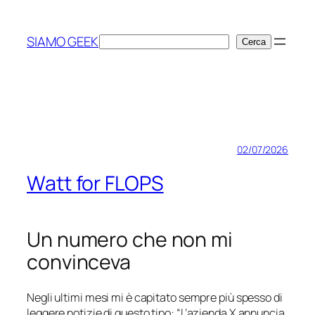
Vai
al
SIAMO GEEK
Cerca
Cerca
contenuto
02/07/2026
Watt for FLOPS
Un numero che non mi
convinceva
Negli ultimi mesi mi è capitato sempre più spesso di
leggere notizie di questo tipo: “
L’azienda X annuncia