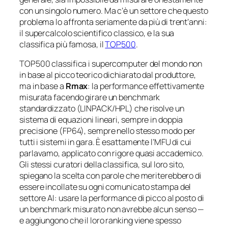
con un singolo numero. Ma c’è un settore che questo
problema lo affronta seriamente da più di trent’anni:
il supercalcolo scientifico classico, e la sua
classifica più famosa, il
TOP500
.
TOP500 classifica i supercomputer del mondo non
in base al picco teorico dichiarato dal produttore,
ma in base a
Rmax
: la performance effettivamente
misurata facendo girare un benchmark
standardizzato (LINPACK/HPL) che risolve un
sistema di equazioni lineari, sempre in doppia
precisione (FP64), sempre nello stesso modo per
tutti i sistemi in gara. È esattamente l’MFU di cui
parlavamo, applicato con rigore quasi accademico.
Gli stessi curatori della classifica, sul loro sito,
spiegano la scelta con parole che meriterebbero di
essere incollate su ogni comunicato stampa del
settore AI: usare la performance di picco al posto di
un benchmark misurato non avrebbe alcun senso —
e aggiungono che il loro ranking viene spesso