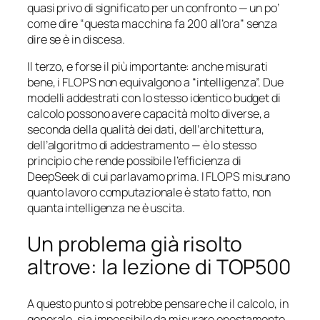
quasi privo di significato per un confronto — un po’
come dire “questa macchina fa 200 all’ora” senza
dire se è in discesa.
Il terzo, e forse il più importante: anche misurati
bene, i FLOPS non equivalgono a “intelligenza”. Due
modelli addestrati con lo stesso identico budget di
calcolo possono avere capacità molto diverse, a
seconda della qualità dei dati, dell’architettura,
dell’algoritmo di addestramento — è lo stesso
principio che rende possibile l’efficienza di
DeepSeek di cui parlavamo prima. I FLOPS misurano
quanto lavoro computazionale è stato fatto, non
quanta intelligenza ne è uscita.
Un problema già risolto
altrove: la lezione di TOP500
A questo punto si potrebbe pensare che il calcolo, in
generale, sia impossibile da misurare onestamente