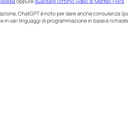
kipedia
oppure
guardare l’ottimo video di Matteo Flora
.
rsazione, ChatGPT è noto per dare anche
consulenza
(p
ce in vari linguaggi di programmazione in base a richiest