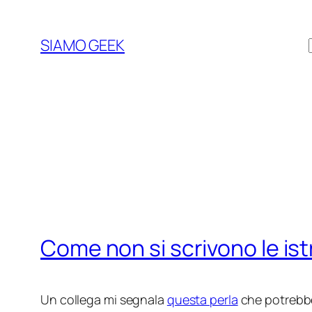
Vai
al
SIAMO GEEK
contenuto
Come non si scrivono le ist
Un collega mi segnala
questa perla
che potrebbe 