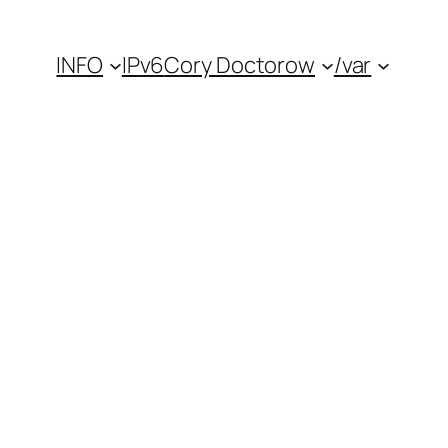
INFO
IPv6
Cory Doctorow
/var