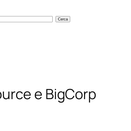
Cerca
Cerca
urce e BigCorp