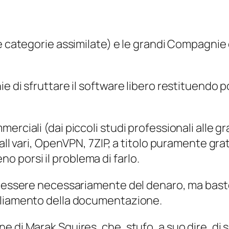
e categorie assimilate) e le grandi Compagnie
e di sfruttare il software libero restituendo p
erciali (dai piccoli studi professionali alle g
wall vari, OpenVPN, 7ZIP, a titolo puramente g
 porsi il problema di farlo.
ve essere necessariamente del denaro, ma bas
pliamento della documentazione.
 di Marak Squires, che, stufo, a suo dire, di s