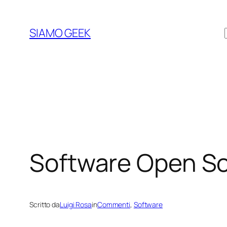
Vai
al
SIAMO GEEK
contenuto
Software Open So
Scritto da
Luigi Rosa
in
Commenti
, 
Software