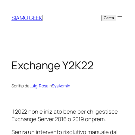
Vai
al
SIAMO GEEK
Cerca
Cerca
contenuto
Exchange Y2K22
Scritto da
Luigi Rosa
in
SysAdmin
Il 2022 non è iniziato bene per chi gestisce
Exchange Server 2016 o 2019
onprem
.
Senza un intervento risolutivo manuale dal