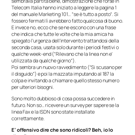
sembrava partita bene, dimostrazione che forse in
Telecom Italia hanno iniziato a leggere la pagina 1
del manuale Marketing 101… “
se è tutto a posto
“. Si
fossero fermati lì avrebbero fatto qualcosa di buono.
E invece no, ecco che se ne escono con una frase
che indica che tutte le volte che la mia amica ha
spiegato l’urgenza dell’intervento trattandosi della
seconda casa, usata solo durante i periodi festivi o
qualche week-end (“
Rilevano che la linea non e’
utilizzata da qualche giorno
“).
Poi sembra un nuovo ravvedimento (“Si scusano per
il disguido”) e poi la mazzata imputando al 187 la
colpa e invitando a chiamare quello stesso numero
per ulteriori bisogni.
Sono molto dubbioso di cosa possa succedere in
futuro. Non so… ricevere un survey per sapere se la
linea Fax e la ISDN sono state installate
correttamente.
E’ offensivo dire che sono ridicoli? Beh, io lo