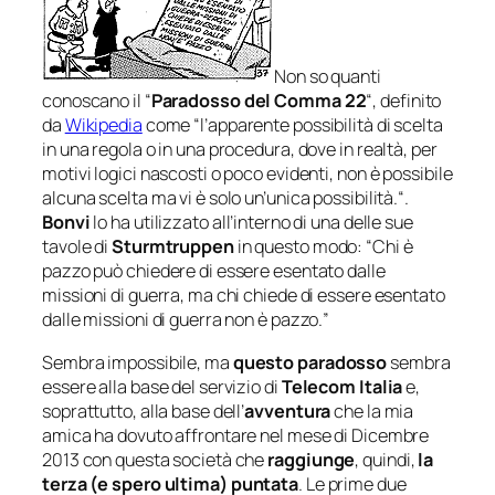
Non so quanti
conoscano il “
Paradosso del Comma 22
“, definito
da
Wikipedia
come “
l’apparente possibilità di scelta
in una regola o in una procedura, dove in realtà, per
motivi logici nascosti o poco evidenti, non è possibile
alcuna scelta ma vi è solo un’unica possibilità.
“.
Bonvi
lo ha utilizzato all’interno di una delle sue
tavole di
Sturmtruppen
in questo modo: “
Chi è
pazzo può chiedere di essere esentato dalle
missioni di guerra, ma chi chiede di essere esentato
dalle missioni di guerra non è pazzo.
”
Sembra impossibile, ma
questo paradosso
sembra
essere alla base del servizio di
Telecom Italia
e,
soprattutto, alla base dell’
avventura
che la mia
amica ha dovuto affrontare nel mese di Dicembre
2013 con questa società che
raggiunge
, quindi,
la
terza (
e spero ultima
) puntata
. Le prime due