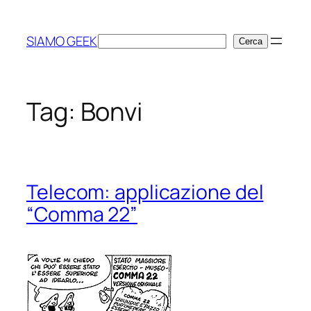
Vai
al
SIAMO GEEK
Cerca
Cerca
contenuto
Tag:
Bonvi
Telecom: applicazione del
“Comma 22”