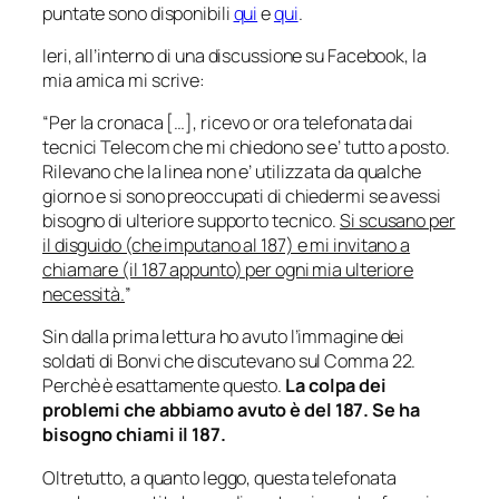
puntate sono disponibili
qui
e
qui
.
Ieri, all’interno di una discussione su Facebook, la
mia amica mi scrive:
“
Per la cronaca […], ricevo or ora telefonata dai
tecnici Telecom che mi chiedono se e’ tutto a posto.
Rilevano che la linea non e’ utilizzata da qualche
giorno e si sono preoccupati di chiedermi se avessi
bisogno di ulteriore supporto tecnico.
Si scusano per
il disguido (che imputano al 187) e mi invitano a
chiamare (il 187 appunto) per ogni mia ulteriore
necessità.
”
Sin dalla prima lettura ho avuto l’immagine dei
soldati di Bonvi che discutevano sul Comma 22.
Perchè è esattamente questo.
La colpa dei
problemi che abbiamo avuto è del 187. Se ha
bisogno chiami il 187.
Oltretutto, a quanto leggo, questa telefonata