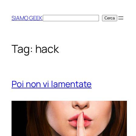
Vai
al
SIAMO GEEK
Cerca
Cerca
contenuto
Tag:
hack
Poi non vi lamentate