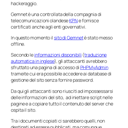
hackeraggio.
Gemnet è una controllata della compagnia di
telecomunicazioni olandese
KPN
e fornisce
certificati anche agli enti governativi.
In questo momento il
sito di Gemnet
è stato messo
offline.
Secondo le
informazioni disponibili
(
traduzione
automatica in inglese
), gli attaccanti avrebbero
sfruttato una pagina di accesso di
PHPMyAdmin
trameite cui era possibile accedere ai database di
gestione del sito senza fornire password.
Da qui gli attaccanti sono riusciti ad impossessarsi
delle informazioni del sito, ad iniettare script nelle
pagine e a copiare tutto il contenuto del server che
ospita il sito.
Tra i documenti copiati ci sarebbero quelli, non
destinati ad essere pubblicati, ma comunque