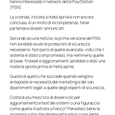
hanno interessato il network della PlayStation
(PSN).
La vicenda, iniziata a metà aprile e non ancora
conclusa, è un misto di incompetenze, false
partenze e disastri annunciati.
Secondo alcune notizie, la prima versione del PSN
non avrebbe avuto le protezioni di sicurezza
necessarie. Non parlo di quelle avanzate, visto che il
sistema è stato compromesso, ma nemmeno quelle
di base: firewall e aggiornamenti sarebbero stati una
materia ignota prima di metà aprile.
Questo è quello che succede quando vengono
anteposte le necessità del marketing e dei vari
dipartimenti legali a quelle degli esperti di sicurezza.
Costa di più mezz’ora di disservizio per
aggiornamento e test dei sistemi o una figuraccia
come quella illustrata a fianco? Pensateci bene la
prossima volta che darete retta ad un consulente