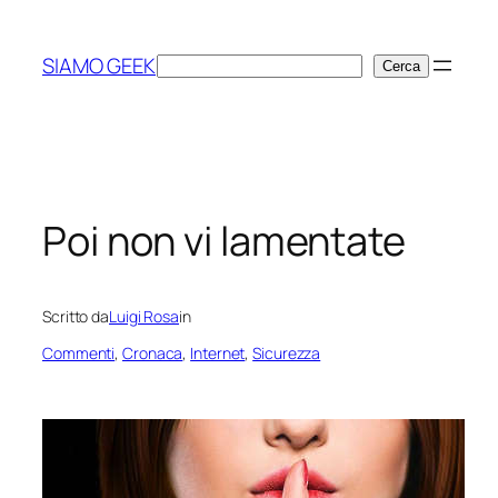
Vai
al
SIAMO GEEK
Cerca
Cerca
contenuto
Poi non vi lamentate
Scritto da
Luigi Rosa
in
Commenti
, 
Cronaca
, 
Internet
, 
Sicurezza