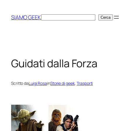
Vai
al
SIAMO GEEK
Cerca
Cerca
contenuto
Guidati dalla Forza
Scritto da
Luigi Rosa
in
Storie di geek
, 
Trasporti