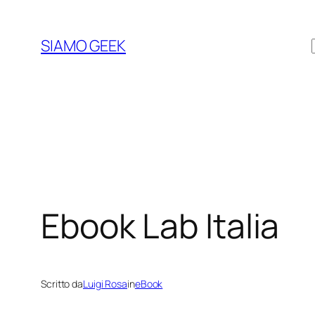
Vai
al
SIAMO GEEK
contenuto
Ebook Lab Italia
Scritto da
Luigi Rosa
in
eBook