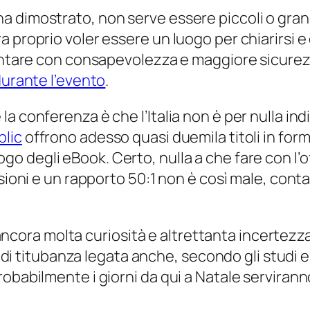
a dimostrato, non serve essere piccoli o gran
proprio voler essere un luogo per chiarirsi e c
frontare con consapevolezza e maggiore sicure
durante l’evento
.
 conferenza è che l’Italia non è per nulla indi
lic
offrono adesso quasi duemila titoli in form
ogo degli eBook. Certo, nulla a che fare con l’o
ensioni e un rapporto 50:1 non è così male, co
’è ancora molta curiosità e altrettanta incertezz
o’ di titubanza legata anche, secondo gli studi 
robabilmente i giorni da qui a Natale serviran