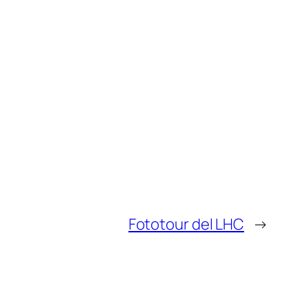
Fototour del LHC
→