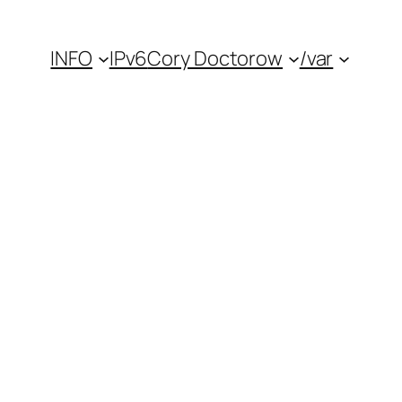
INFO
IPv6
Cory Doctorow
/var