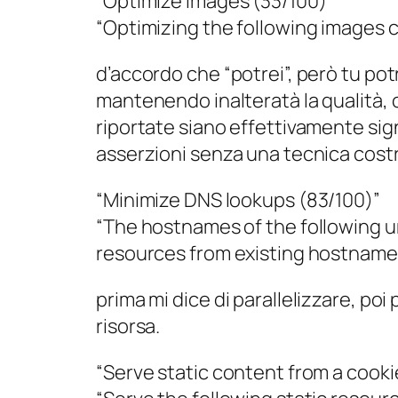
“Optimize images (33/100)”
“Optimizing the following images c
d’accordo che “potrei”, però tu po
mantenendo inalteratà la qualità, c
riportate siano effettivamente sig
asserzioni senza una tecnica costr
“Minimize DNS lookups (83/100)”
“The hostnames of the following ur
resources from existing hostname
prima mi dice di parallelizzare, p
risorsa.
“Serve static content from a cook