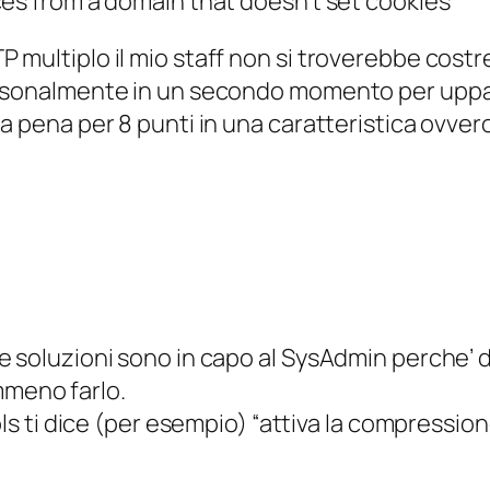
ces from a domain that doesn’t set cookies”
multiplo il mio staff non si troverebbe costret
ersonalmente in un secondo momento per uppar
a pena per 8 punti in una caratteristica ovvero 
. Le soluzioni sono in capo al SysAdmin perche’
mmeno farlo.
ti dice (per esempio) “attiva la compression