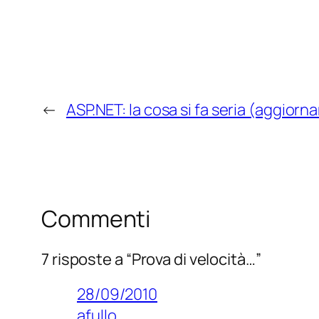
←
ASP.NET: la cosa si fa seria (aggior
Commenti
7 risposte a “Prova di velocità…”
28/09/2010
afullo