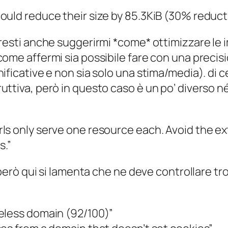
ould reduce their size by 85.3KiB (30% reduct
tresti anche suggerirmi *come* ottimizzare le
ome affermi sia possibile fare con una precisi
nificative e non sia solo una stima/media). di
uttiva, però in questo caso è un po’ diverso n
ls only serve one resource each. Avoid the e
s.”
oi però qui si lamenta che ne deve controllare
ieless domain (92/100)”