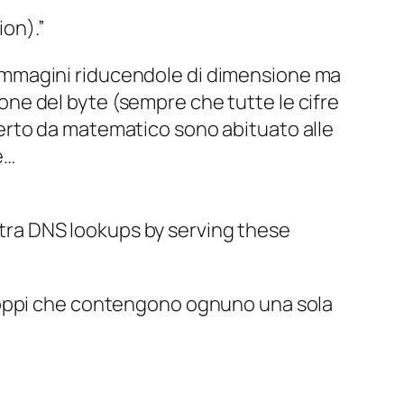
ion).”
 immagini riducendole di dimensione ma
one del byte (sempre che tutte le cifre
 certo da matematico sono abituato alle
é…
xtra DNS lookups by serving these
 troppi che contengono ognuno una sola