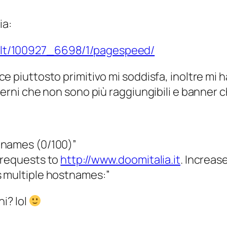
ia:
ult/100927_6698/1/pagespeed/
e piuttosto primitivo mi soddisfa, inoltre mi h
sterni che non sono più raggiungibili e banne
tnames (0/100)”
 requests to
http://www.doomitalia.it
. Increas
s multiple hostnames:”
ni? lol