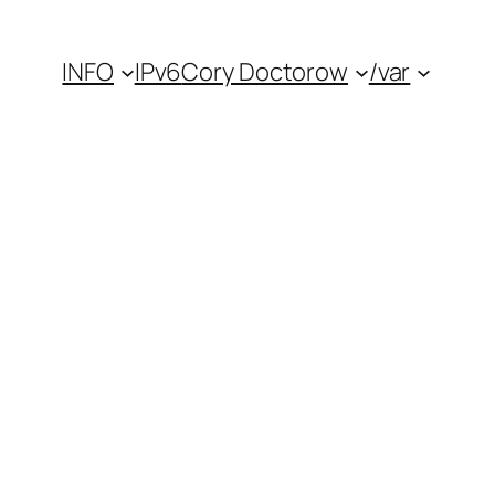
INFO
IPv6
Cory Doctorow
/var