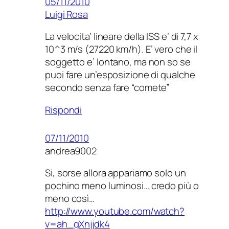
05/11/2010
Luigi Rosa
La velocita’ lineare della ISS e’ di 7,7 x
10^3 m/s (27220 km/h). E’ vero che il
soggetto e’ lontano, ma non so se
puoi fare un’esposizione di qualche
secondo senza fare “comete”
Rispondi
07/11/2010
andrea9002
Si, sorse allora appariamo solo un
pochino meno luminosi… credo più o
meno così…
http://www.youtube.com/watch?
v=ah_gXnjjdk4