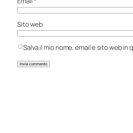
Email
*
Sito web
Salva il mio nome, email e sito web i