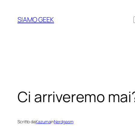
Vai
al
SIAMO GEEK
contenuto
Ci arriveremo mai
Scritto da
Kazuma
in
Nerdgasm