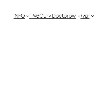
INFO
IPv6
Cory Doctorow
/var