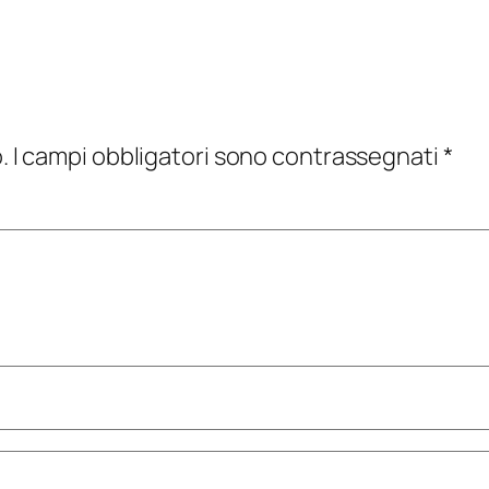
.
I campi obbligatori sono contrassegnati
*