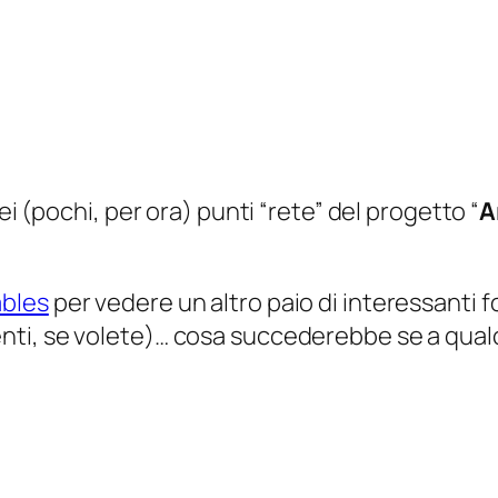
ei (
pochi, per ora
) punti “rete” del progetto “
A
ables
per vedere un altro paio di interessanti 
ti, se volete
)… cosa succederebbe se a qualc