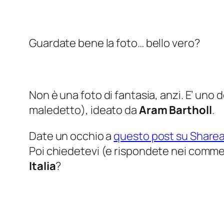
Guardate bene la foto… bello vero?
Non è una foto di fantasia, anzi. E’ uno d
maledetto
), ideato da
Aram Bartholl
.
Date un occhio a
questo post su Share
Poi chiedetevi (
e rispondete nei commen
Italia
?