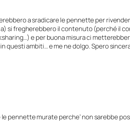
overebbero a sradicare le pennette per riven
a) si fregherebbero il contenuto (perché il c
ooksharing…) e per buona misura ci metterebber
i in questi ambiti… e me ne dolgo. Spero sinc
le pennette murate perche’ non sarebbe possibi