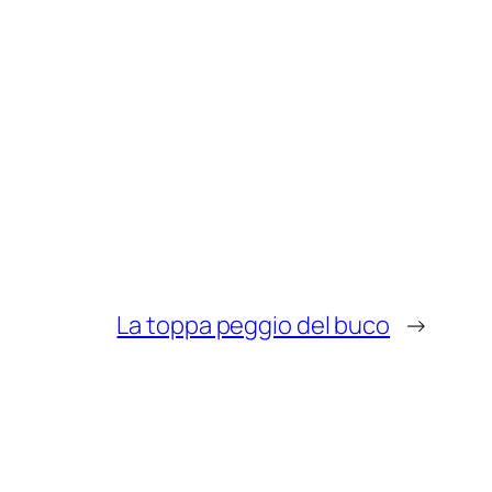
La toppa peggio del buco
→