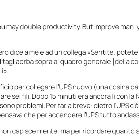
u may double productivity. But improve man, y
v’ero dice a me e ad un collega «Sentite, potete
el tagliaerba sopra al quadro generale [della c
ì».
fficio per collegare l’UPS nuovo (una cosina d
re sei fili. Dopo 15 minuti era ancora lì con la 
ono problemi. Per farla breve: dietro l’UPS c’è u
 pensava che per accendere l’UPS tutto andass
 non capisce niente
, ma per ricordare quanto s