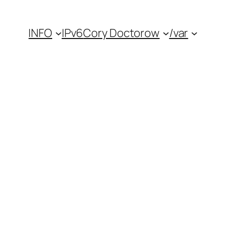
INFO
IPv6
Cory Doctorow
/var