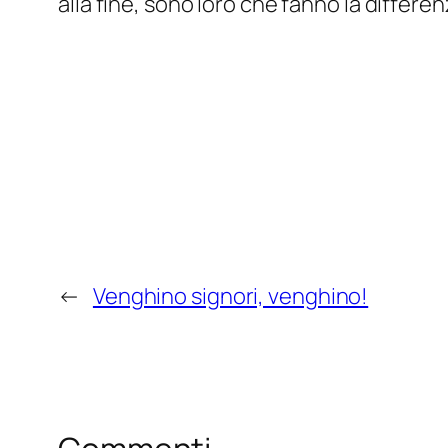
alla fine, sono loro che fanno la differen
←
Venghino signori, venghino!