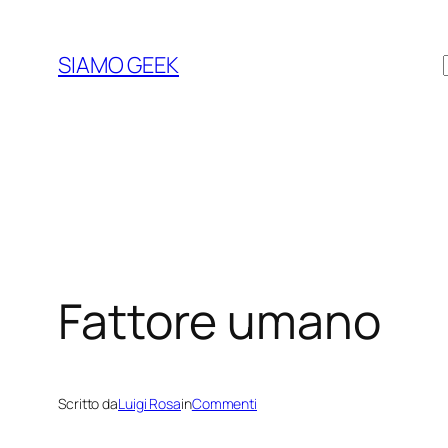
Vai
al
SIAMO GEEK
contenuto
Fattore umano
Scritto da
Luigi Rosa
in
Commenti