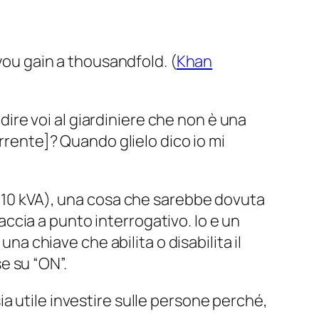
ou gain a thousandfold. (
Khan
 dire voi al giardiniere che non è una
orrente]? Quando glielo dico io mi
a 10 kVA), una cosa che sarebbe dovuta
faccia a punto interrogativo. Io e un
na chiave che abilita o disabilita il
e su “ON”.
ia utile investire sulle persone perché,