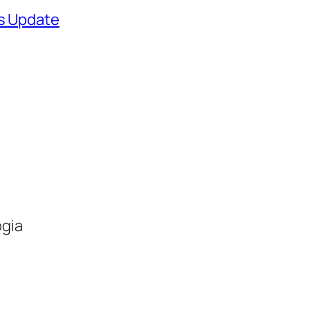
ws Update
ogia