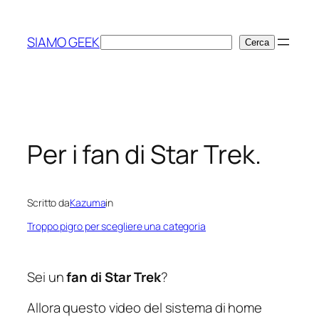
Vai
al
SIAMO GEEK
Cerca
Cerca
contenuto
Per i fan di Star Trek.
Scritto da
Kazuma
in
Troppo pigro per scegliere una categoria
Sei un
fan di Star Trek
?
Allora questo video del sistema di home