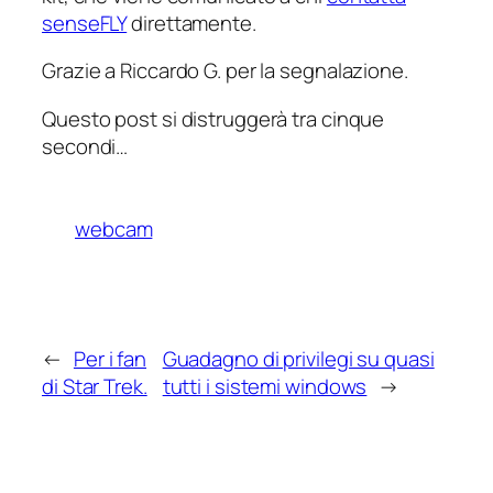
senseFLY
direttamente.
Grazie a Riccardo G. per la segnalazione.
Questo post si distruggerà tra cinque
secondi…
webcam
←
Per i fan
Guadagno di privilegi su quasi
di Star Trek.
tutti i sistemi windows
→