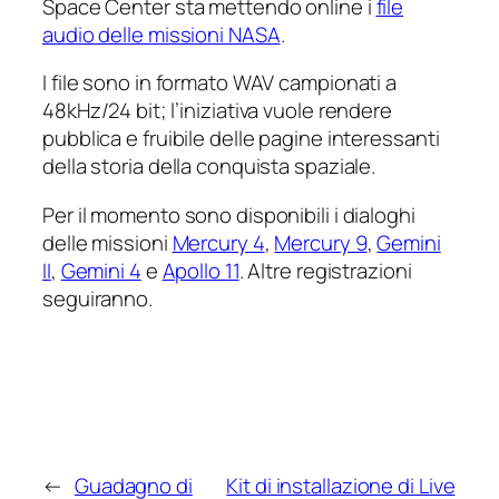
Space Center sta mettendo online i
file
audio delle missioni NASA
.
I file sono in formato WAV campionati a
48kHz/24 bit; l’iniziativa vuole rendere
pubblica e fruibile delle pagine interessanti
della storia della conquista spaziale.
Per il momento sono disponibili i dialoghi
delle missioni
Mercury 4
,
Mercury 9
,
Gemini
II
,
Gemini 4
e
Apollo 11
. Altre registrazioni
seguiranno.
←
Guadagno di
Kit di installazione di Live