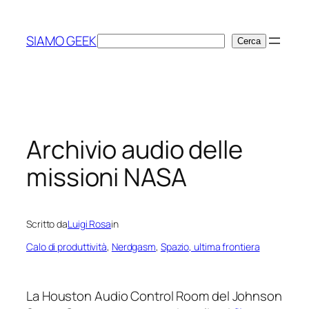
Vai
al
SIAMO GEEK
Cerca
Cerca
contenuto
Archivio audio delle
missioni NASA
Scritto da
Luigi Rosa
in
Calo di produttività
, 
Nerdgasm
, 
Spazio, ultima frontiera
La Houston Audio Control Room del Johnson