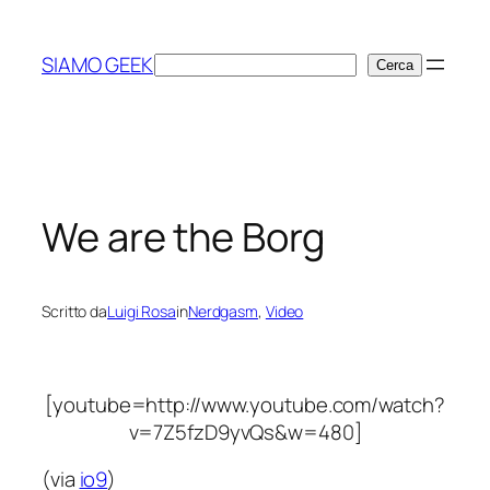
Vai
al
SIAMO GEEK
Cerca
Cerca
contenuto
We are the Borg
Scritto da
Luigi Rosa
in
Nerdgasm
, 
Video
[youtube=http://www.youtube.com/watch?
v=7Z5fzD9yvQs&w=480]
(via
io9
)