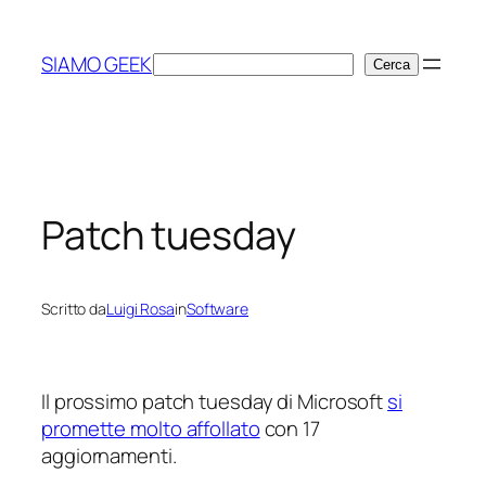
Vai
al
SIAMO GEEK
Cerca
Cerca
contenuto
Patch tuesday
Scritto da
Luigi Rosa
in
Software
Il prossimo patch tuesday di Microsoft
si
promette molto affollato
con 17
aggiornamenti.