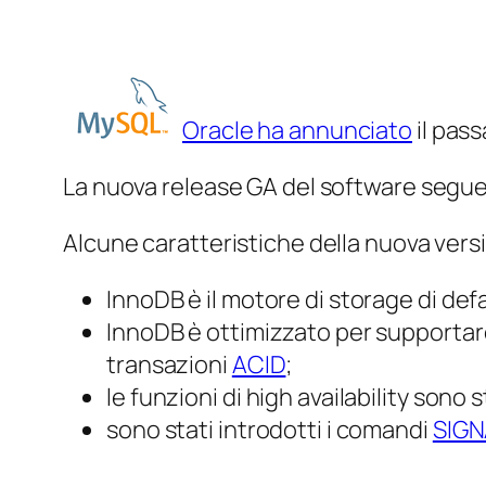
Oracle ha annunciato
il pass
La nuova release GA del software segue 
Alcune caratteristiche della nuova vers
InnoDB è il motore di storage di defa
InnoDB è ottimizzato per supportar
transazioni
ACID
;
le funzioni di high availability sono 
sono stati introdotti i comandi
SIGN