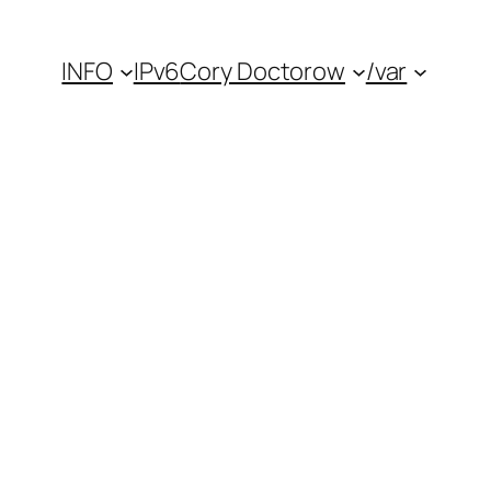
INFO
IPv6
Cory Doctorow
/var