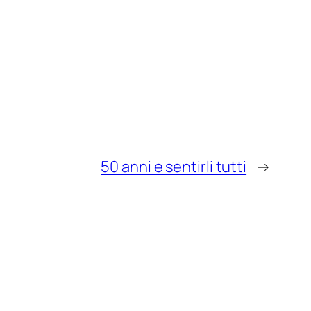
50 anni e sentirli tutti
→