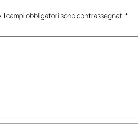
.
I campi obbligatori sono contrassegnati
*