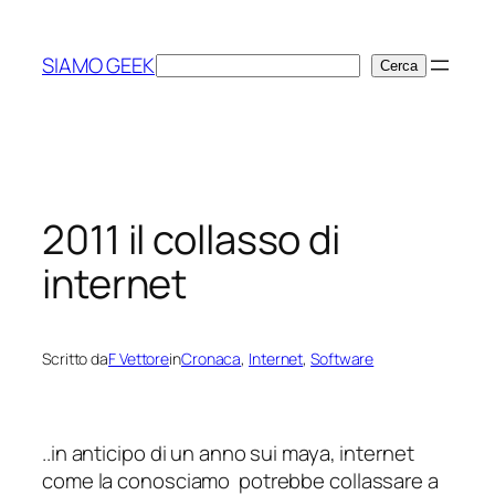
Vai
al
SIAMO GEEK
Cerca
Cerca
contenuto
2011 il collasso di
internet
Scritto da
F Vettore
in
Cronaca
, 
Internet
, 
Software
..in anticipo di un anno sui maya, internet
come la conosciamo potrebbe collassare a