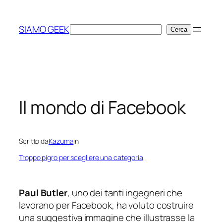
Vai
al
SIAMO GEEK
Cerca
Cerca
contenuto
Il mondo di Facebook
Scritto da
Kazuma
in
Troppo pigro per scegliere una categoria
Paul Butler
, uno dei tanti ingegneri che
lavorano per Facebook, ha voluto costruire
una suggestiva immagine che illustrasse la