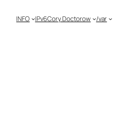
INFO
IPv6
Cory Doctorow
/var