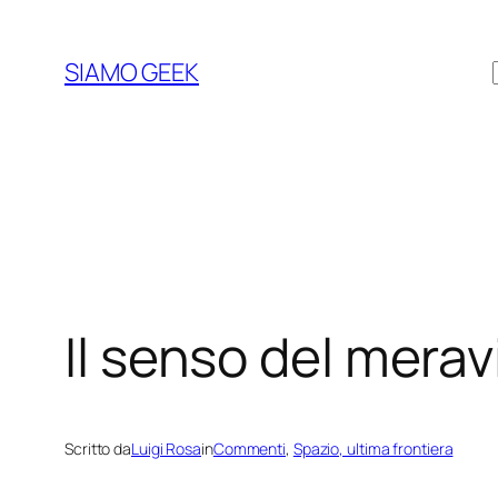
Vai
al
SIAMO GEEK
contenuto
Il senso del merav
Scritto da
Luigi Rosa
in
Commenti
, 
Spazio, ultima frontiera