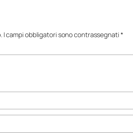
.
I campi obbligatori sono contrassegnati
*