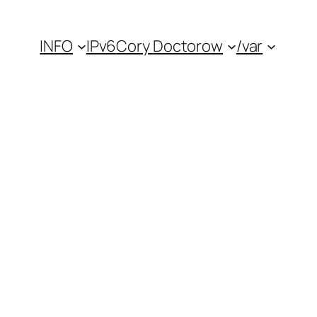
INFO
IPv6
Cory Doctorow
/var