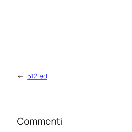
←
512 led
Commenti