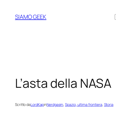
Vai
al
SIAMO GEEK
contenuto
L’asta della NASA
Scritto da
LordKap
in
Nerdgasm
, 
Spazio, ultima frontiera
, 
Storia