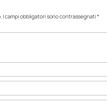
.
I campi obbligatori sono contrassegnati
*