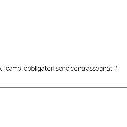
.
I campi obbligatori sono contrassegnati
*