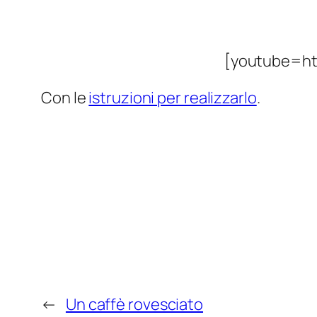
[youtube=h
Con le
istruzioni per realizzarlo
.
←
Un caffè rovesciato