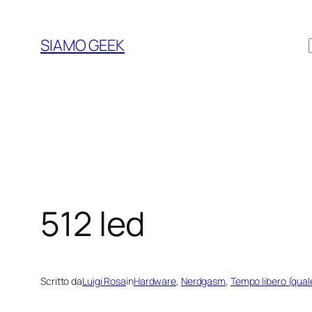
Vai
al
SIAMO GEEK
contenuto
512 led
Scritto da
Luigi Rosa
in
Hardware
, 
Nerdgasm
, 
Tempo libero (qual