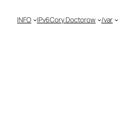
INFO
IPv6
Cory Doctorow
/var