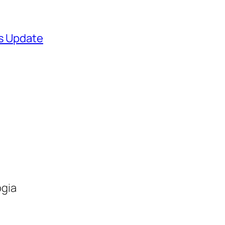
ws Update
ogia