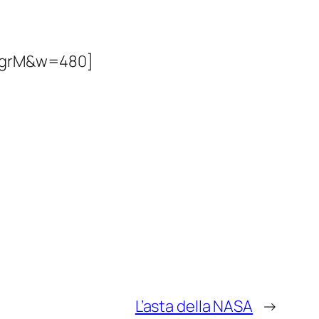
ggrM&w=480]
L’asta della NASA
→