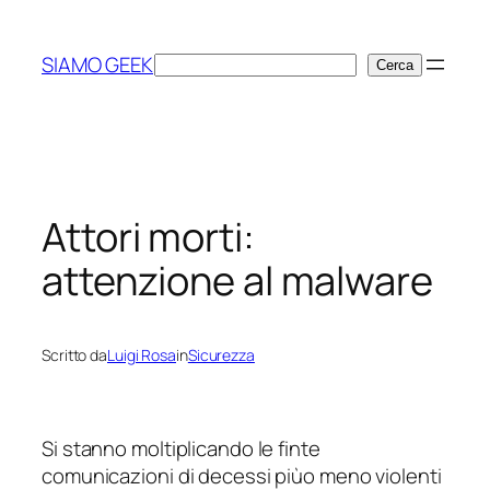
Vai
al
SIAMO GEEK
Cerca
Cerca
contenuto
Attori morti:
attenzione al malware
Scritto da
Luigi Rosa
in
Sicurezza
Si stanno moltiplicando le finte
comunicazioni di decessi piùo meno violenti