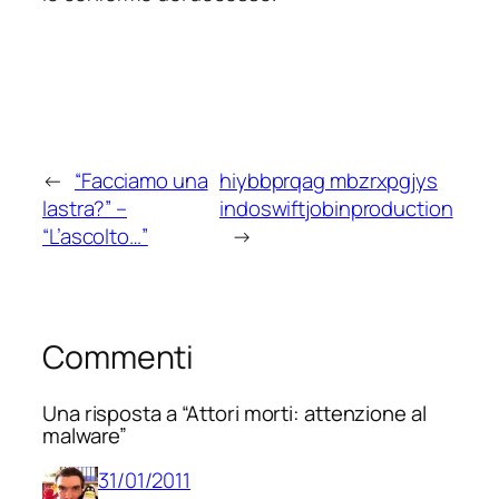
←
“Facciamo una
hiybbprqag mbzrxpgjys
lastra?” –
indoswiftjobinproduction
“L’ascolto…”
→
Commenti
Una risposta a “Attori morti: attenzione al
malware”
31/01/2011