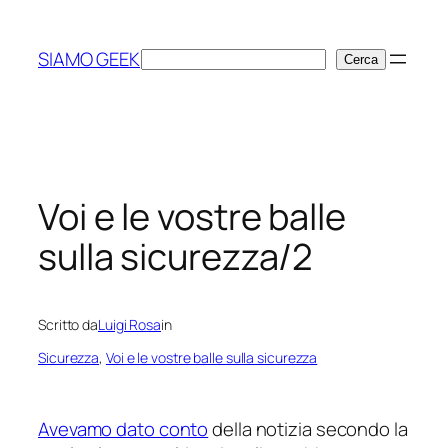
Vai
al
SIAMO GEEK
Cerca
Cerca
contenuto
Voi e le vostre balle
sulla sicurezza/2
Scritto da
Luigi Rosa
in
Sicurezza
, 
Voi e le vostre balle sulla sicurezza
Avevamo dato conto
della notizia secondo la