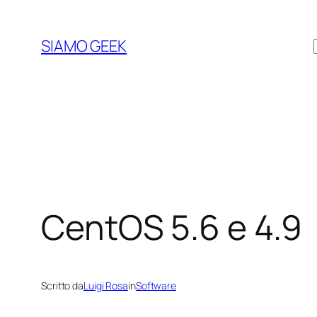
Vai
al
SIAMO GEEK
contenuto
CentOS 5.6 e 4.9
Scritto da
Luigi Rosa
in
Software