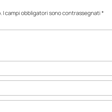
.
I campi obbligatori sono contrassegnati
*