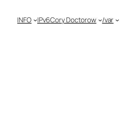
INFO
IPv6
Cory Doctorow
/var