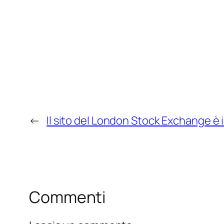
←
Il sito del London Stock Exchange è 
Commenti