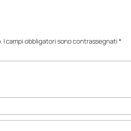
.
I campi obbligatori sono contrassegnati
*