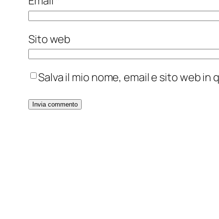
Email
*
Sito web
Salva il mio nome, email e sito web i