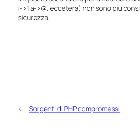
i->1 a->@, eccetera) non sono più consi
sicurezza.
←
Sorgenti di PHP compromessi