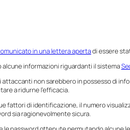
omunicato in una lettera aperta
di essere sta
 alcune informazioni riguardanti il sistema
Se
ttaccanti non sarebbero in possesso di inform
are a ridurne l’efficacia.
e fattori di identificazione, il numero visualiz
ord sia ragionevolmente sicura.
he le password ottenute permutando alcune lett