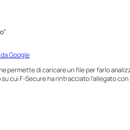
o”
 da Google
 che permette di caricare un file per farlo an
ito su cui F-Secure ha rintracciato l’allegato co