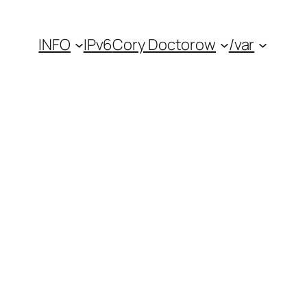
INFO
IPv6
Cory Doctorow
/var