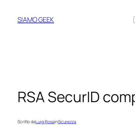
Vai
al
SIAMO GEEK
contenuto
RSA SecurID com
Scritto da
Luigi Rosa
in
Sicurezza