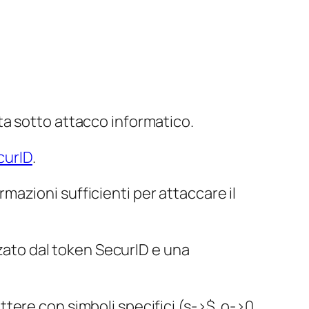
ta sotto attacco informatico.
curID
.
azioni sufficienti per attaccare il
zato dal
token
SecurID e una
ere con simboli specifici (s->$, o->0,