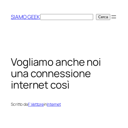
Vai
al
SIAMO GEEK
Cerca
Cerca
contenuto
Vogliamo anche noi
una connessione
internet così
Scritto da
F Vettore
in
Internet