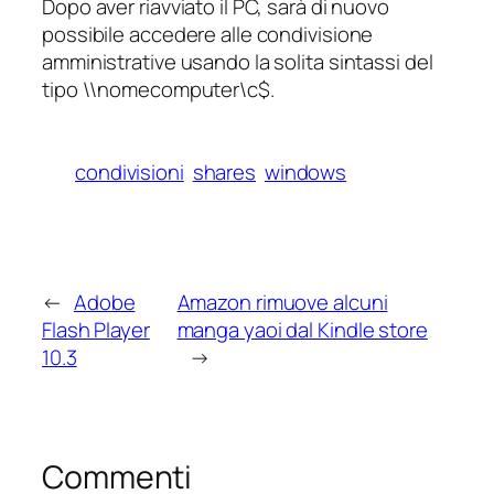
Dopo aver riavviato il PC, sarà di nuovo
possibile accedere alle condivisione
amministrative usando la solita sintassi del
tipo
\\nomecomputer\c$
.
condivisioni
shares
windows
←
Adobe
Amazon rimuove alcuni
Flash Player
manga yaoi dal Kindle store
10.3
→
Commenti