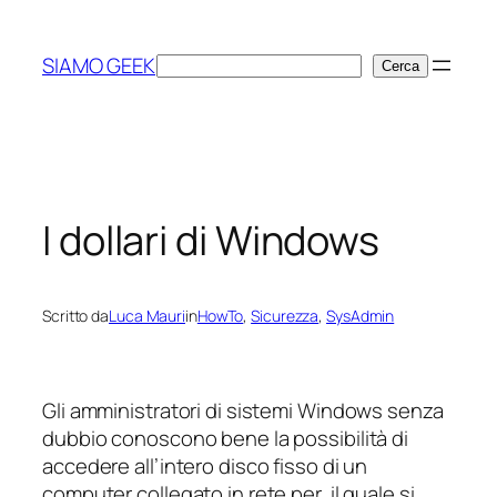
Vai
al
SIAMO GEEK
Cerca
Cerca
contenuto
I dollari di Windows
Scritto da
Luca Mauri
in
HowTo
, 
Sicurezza
, 
SysAdmin
Gli amministratori di sistemi Windows senza
dubbio conoscono bene la possibilità di
accedere all’intero disco fisso di un
computer collegato in rete per il quale si