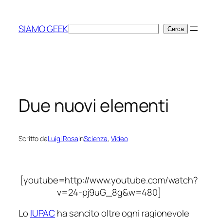
Vai
al
SIAMO GEEK
Cerca
Cerca
contenuto
Due nuovi elementi
Scritto da
Luigi Rosa
in
Scienza
, 
Video
[youtube=http://www.youtube.com/watch?
v=24-pj9uG_8g&w=480]
Lo
IUPAC
ha sancito oltre ogni ragionevole