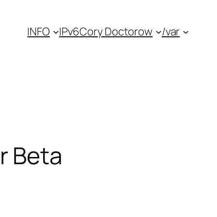
INFO
IPv6
Cory Doctorow
/var
r Beta