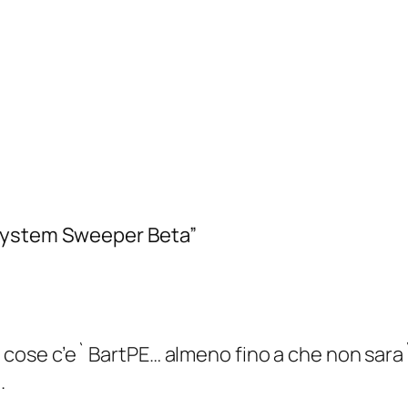
 System Sweeper Beta”
 cose c’e` BartPE… almeno fino a che non sara` o
.