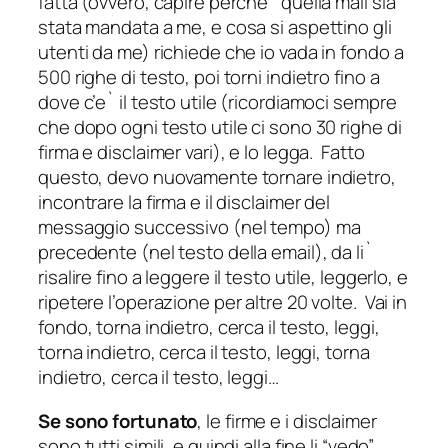
fatta (ovvero, capire perche` quella mail sia
stata mandata a me, e cosa si aspettino gli
utenti da me) richiede che io vada in fondo a
500 righe di testo, poi torni indietro fino a
dove c’e` il testo utile (ricordiamoci sempre
che dopo ogni testo utile ci sono 30 righe di
firma e disclaimer vari), e lo legga. Fatto
questo, devo nuovamente tornare indietro,
incontrare la firma e il disclaimer del
messaggio successivo (nel tempo) ma
precedente (nel testo della email), da li`
risalire fino a leggere il testo utile, leggerlo, e
ripetere l’operazione per altre 20 volte. Vai in
fondo, torna indietro, cerca il testo, leggi,
torna indietro, cerca il testo, leggi, torna
indietro, cerca il testo, leggi…
Se sono fortunato
, le firme e i disclaimer
sono tutti simili, e quindi alla fine li “vedo”