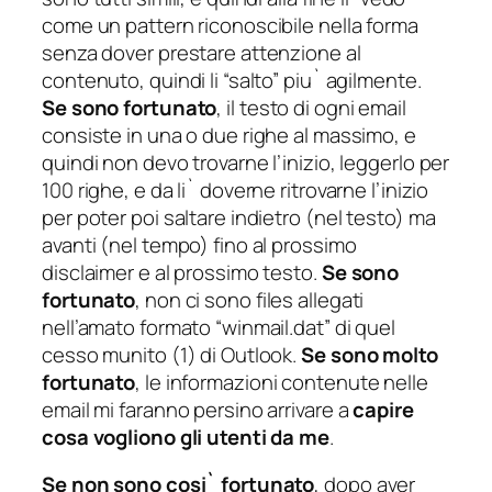
come un pattern riconoscibile nella forma
senza dover prestare attenzione al
contenuto, quindi li “salto” piu` agilmente.
Se sono fortunato
, il testo di ogni email
consiste in una o due righe al massimo, e
quindi non devo trovarne l’inizio, leggerlo per
100 righe, e da li` doverne ritrovarne l’inizio
per poter poi saltare indietro (nel testo) ma
avanti (nel tempo) fino al prossimo
disclaimer e al prossimo testo.
Se sono
fortunato
, non ci sono files allegati
nell’amato formato “winmail.dat” di quel
cesso munito (1) di Outlook.
Se sono molto
fortunato
, le informazioni contenute nelle
email mi faranno persino arrivare a
capire
cosa vogliono gli utenti da me
.
Se non sono cosi` fortunato
, dopo aver