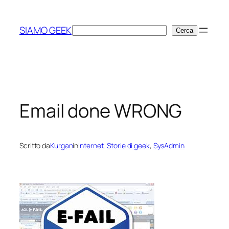
Vai
al
SIAMO GEEK
Cerca
Cerca
contenuto
Email done WRONG
Scritto da
Kurgan
in
Internet
, 
Storie di geek
, 
SysAdmin