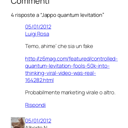
Commenti
4 risposte a “Jappo quantum levitation”
05/01/2012
Luigi Rosa
Temo, ahime’ che sia un fake
http://z6mag.com/featured/controlled-
quantum-levitation-fools-50k-into-
thinking-viral-video-was-real-
164282.html
Probabilmente marketing virale o altro.
Rispondi
05/01/2012
Alberto N.