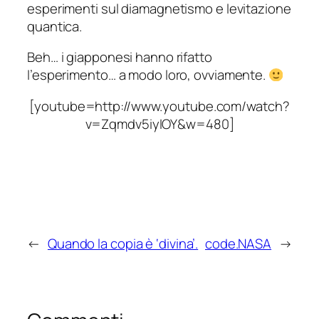
esperimenti sul diamagnetismo e levitazione
quantica.
Beh… i giapponesi hanno rifatto
l’esperimento… a modo loro, ovviamente.
[youtube=http://www.youtube.com/watch?
v=Zqmdv5iyIOY&w=480]
←
Quando la copia è ‘divina’.
code.NASA
→