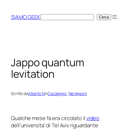
Vai
al
SIAMO GEEK
Cerca
Cerca
contenuto
Jappo quantum
levitation
Scritto da
Alberto N
in
Cazzeggio
, 
Nerdgasm
Qualche mese fa era circolato il
video
dell’universita’ di Tel Aviv riguardante