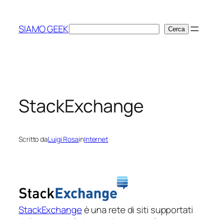
Vai
al
SIAMO GEEK
Cerca
Cerca
contenuto
StackExchange
Scritto da
Luigi Rosa
in
Internet
StackExchange
è una rete di siti supportati