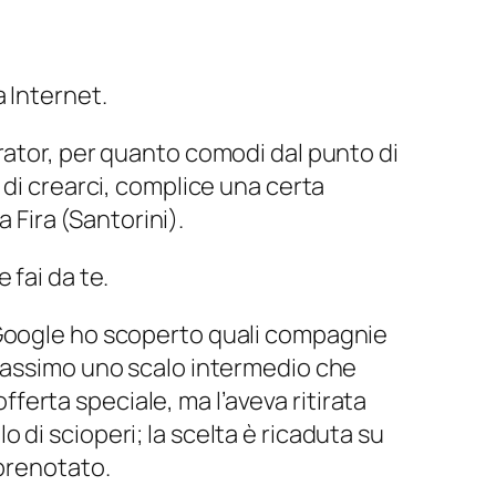
 Internet.
rator, per quanto comodi dal punto di
 di crearci, complice una certa
a Fira (Santorini).
fai da te.
 su Google ho scoperto quali compagnie
 massimo uno scalo intermedio che
erta speciale, ma l’aveva ritirata
di scioperi; la scelta è ricaduta su
 prenotato.