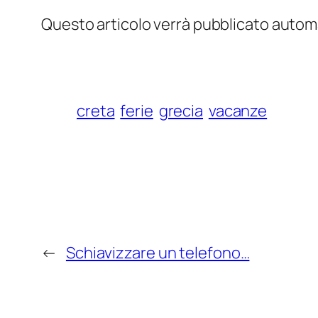
Questo articolo verrà pubblicato automa
creta
ferie
grecia
vacanze
←
Schiavizzare un telefono…