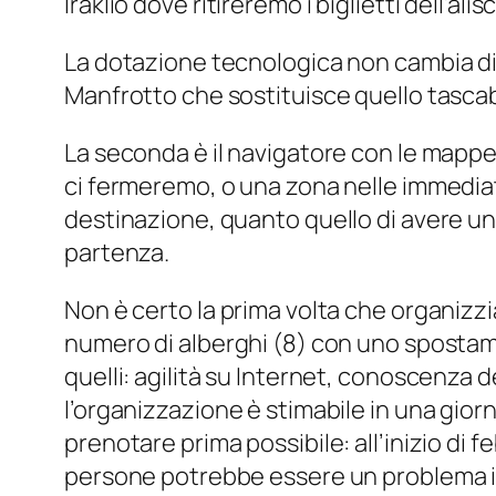
Iraklio dove ritireremo i biglietti dell’ali
La dotazione tecnologica non cambia di m
Manfrotto che sostituisce quello tascabi
La seconda è il navigatore con le mappe
ci fermeremo, o una zona nelle immediat
destinazione, quanto quello di avere un’i
partenza.
Non è certo la prima volta che organizz
numero di alberghi (8) con uno spostamen
quelli: agilità su Internet, conoscenza d
l’organizzazione è stimabile in una gio
prenotare prima possibile: all’inizio di f
persone potrebbe essere un problema in q