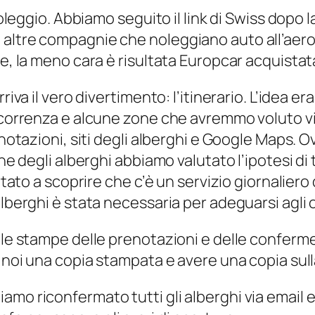
 noleggio. Abbiamo seguito il link di Swiss dopo
altre compagnie che noleggiano auto all’aerop
ie, la meno cara è risultata Europcar acquistat
iva il vero divertimento: l’itinerario. L’idea era
correnza e alcune zone che avremmo voluto visit
renotazioni, siti degli alberghi e Google Maps. 
che degli alberghi abbiamo valutato l’ipotesi d
rtato a scoprire che c’è un servizio giornaliero
lberghi è stata necessaria per adeguarsi agli ora
 le stampe delle prenotazioni e delle conferme
n noi una copia stampata e avere una copia sull
mo riconfermato tutti gli alberghi via email e