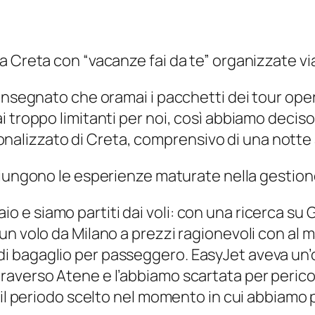
 Creta con “vacanze fai da te” organizzate via
 insegnato che oramai i pacchetti dei tour ope
 troppo limitanti per noi, così abbiamo deciso
rsonalizzato di Creta, comprensivo di una notte 
iungono le esperienze maturate nella gestione 
bbraio e siamo partiti dai voli: con una ricerca
un volo da Milano a prezzi ragionevoli con al
agaglio per passeggero. EasyJet aveva un’off
verso Atene e l’abbiamo scartata per pericolo 
r il periodo scelto nel momento in cui abbiamo