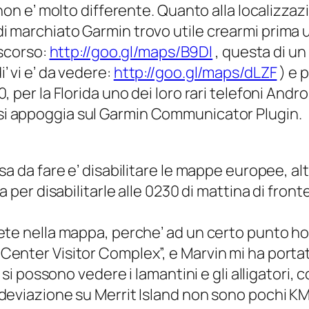
 non e’ molto differente. Quanto alla localizza
i marchiato Garmin trovo utile crearmi prima
 scorso:
http://goo.gl/maps/B9Dl
, questa di un
 vi e’ da vedere:
http://goo.gl/maps/dLZF
) e 
, per la Florida uno dei loro rari telefoni Andr
si appoggia sul Garmin Communicator Plugin.
a da fare e’ disabilitare le mappe europee, alt
a per disabilitarle alle 0230 di mattina di fron
tete nella mappa, perche’ ad un certo punto h
Center Visitor Complex”, e Marvin mi ha porta
e si possono vedere i lamantini e gli alligatori
 deviazione su Merrit Island non sono pochi K