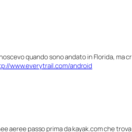
onoscevo quando sono andato in Florida, ma cr
tp://www.everytrail.com/android
le linee aeree passo prima da kayak.com che trova