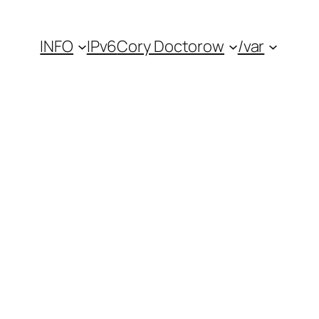
INFO
IPv6
Cory Doctorow
/var