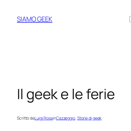
Vai
al
SIAMO GEEK
contenuto
Il geek e le ferie
Scritto da
Luigi Rosa
in
Cazzeggio
, 
Storie di geek