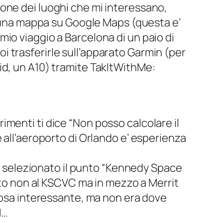
zione dei luoghi che mi interessano,
 una mappa su Google Maps (questa e’
 mio viaggio a Barcelona di un paio di
poi trasferirle sull’apparato Garmin (per
oid, un A10) tramite TakItWithMe:
rimenti ti dice “Non posso calcolare il
te all’aeroporto di Orlando e’ esperienza
o selezionato il punto “Kennedy Space
to non al KSCVC ma in mezzo a Merrit
, cosa interessante, ma non era dove
M…