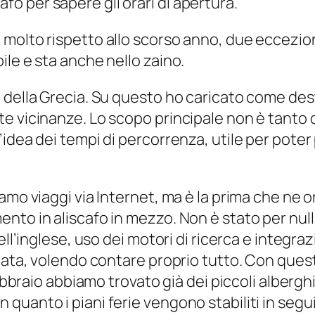
scafo per sapere gli orari di apertura.
olto rispetto allo scorso anno, due eccezioni,
le e sta anche nello zaino.
 della Grecia. Su questo ho caricato come des
e vicinanze. Lo scopo principale non è tanto q
dea dei tempi di percorrenza, utile per poter p
iamo viaggi via Internet, ma è la prima che n
to in aliscafo in mezzo. Non è stato per nulla
ell’inglese, uso dei motori di ricerca e integra
rnata, volendo contare proprio tutto. Con ques
ebbraio abbiamo trovato già dei piccoli alberghi
uanto i piani ferie vengono stabiliti in segui