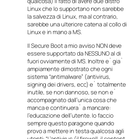
qualcosa) il fatto di avere due distro
Linux che lo supportano non sarebbe
la salvezza di Linux, ma al contrario,
sarebbe una ulteriore catena al collo di
Linux e in mano a MS.
Il Secure Boot a mio avviso NON deve
essere supportato da NESSUNO al di
fuori ovviamente di MS. Inoltre e` gia`
ampiamente dimostrato che ogni
sistema “antimalware” (antivirus,
signing dei drivers, ecc) e` totalmente
inutile, se non dannoso, se non e`
accompagnato dall’unica cosa che
manca e continuera` a mancare:
l’educazione dell’utente. Io faccio
sempre questo paragone quando
provo a mettere in testa qualcosa agli
utenti: “L’antivirus (il firewall, il content