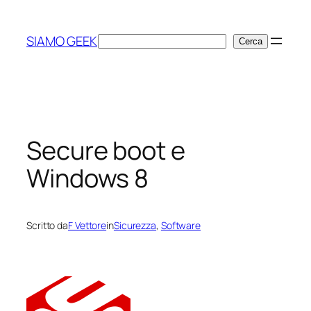
Vai
al
SIAMO GEEK
Cerca
Cerca
contenuto
Secure boot e
Windows 8
Scritto da
F Vettore
in
Sicurezza
, 
Software