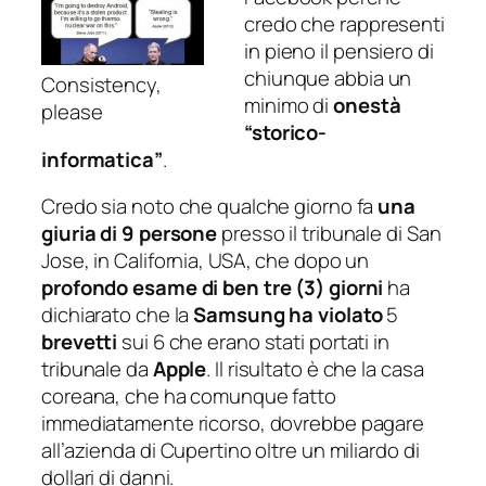
credo che rappresenti
in pieno il pensiero di
chiunque abbia un
Consistency,
minimo di
onestà
please
“storico-
informatica”
.
Credo sia noto che qualche giorno fa
una
giuria di 9 persone
presso il tribunale di San
Jose, in California, USA, che dopo un
profondo esame di ben tre (3) giorni
ha
dichiarato che la
Samsung ha violato
5
brevetti
sui 6 che erano stati portati in
tribunale da
Apple
. Il risultato è che la casa
coreana, che ha comunque fatto
immediatamente ricorso, dovrebbe pagare
all’azienda di Cupertino oltre un miliardo di
dollari di danni.