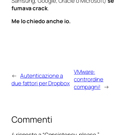
Samsung, Google, Oracle o Microsoft)
se
fumava crack
.
Me lo chiedo anche io.
VMware:
←
Autenticazione a
contrordine
due fattori per Dropbox
compagni!
→
Commenti
4 risposte a “Consistency, please.”