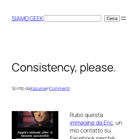
Vai
al
SIAMO GEEK
Cerca
Cerca
contenuto
Consistency, please.
Scritto da
Kazuma
in
Commenti
Rubo questa
immagine da Eric
, un
mio contatto su
Facebook perchè