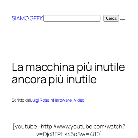
Vai
al
SIAMO GEEK
Cerca
Cerca
contenuto
La macchina più inutile
ancora più inutile
Scritto da
Luigi Rosa
in
Hardware
, 
Video
[youtube=http://www.youtube.com/watch?
v=Djc8FPHs45o&w=480]