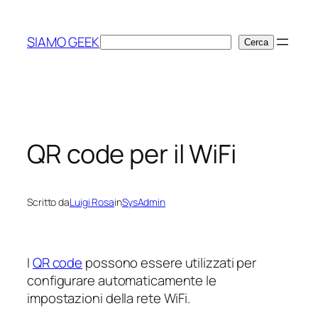
Vai
al
SIAMO GEEK
Cerca
Cerca
contenuto
QR code per il WiFi
Scritto da
Luigi Rosa
in
SysAdmin
I
QR code
possono essere utilizzati per
configurare automaticamente le
impostazioni della rete WiFi.