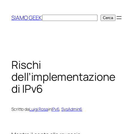
Vai
al
SIAMO GEEK
Cerca
Cerca
contenuto
Rischi
dell’implementazione
di IPv6
Scritto da
Luigi Rosa
in
IPv6
, 
SysAdmin6