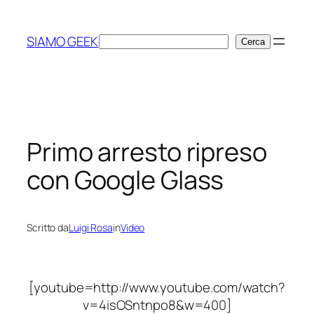
Vai
al
SIAMO GEEK
Cerca
Cerca
contenuto
Primo arresto ripreso
con Google Glass
Scritto da
Luigi Rosa
in
Video
[youtube=http://www.youtube.com/watch?
v=4isOSntnpo8&w=400]