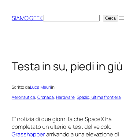
Vai
al
SIAMO GEEK
Cerca
Cerca
contenuto
Testa in su, piedi in giù
Scritto da
Luca Mauri
in
Aeronautica
, 
Cronaca
, 
Hardware
, 
Spazio, ultima frontiera
E’ notizia di due giorni fa che SpaceX ha
completato un ulteriore test del veicolo
Grasshopper
arrivando a una elevazione di