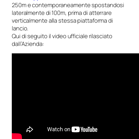
250m e contemporaneamente spostandosi
lateralmente di 100m, prima di atterrare
verticalmente alla stessa piattaforma di
lancio.
Qui di seguito il video ufficiale rilasciato
dall’Azienda: