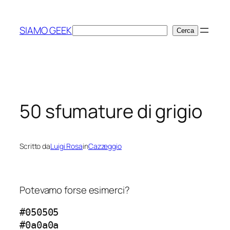
Vai
al
SIAMO GEEK
Cerca
Cerca
contenuto
50 sfumature di grigio
Scritto da
Luigi Rosa
in
Cazzeggio
Potevamo forse esimerci?
#050505
#0a0a0a